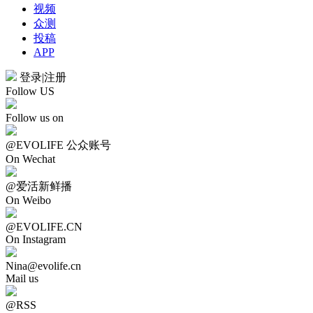
视频
众测
投稿
APP
登录
|
注册
Follow US
Follow us on
@EVOLIFE 公众账号
On Wechat
@爱活新鲜播
On Weibo
@EVOLIFE.CN
On Instagram
Nina@evolife.cn
Mail us
@RSS