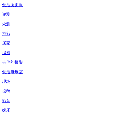
爱活历史课
评测
众测
摄影
居家
消费
去他的摄影
爱活电刑室
现场
投稿
影音
娱乐