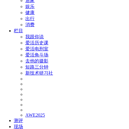
居家
娱乐
健康
出行
消费
栏目
我跟你说
爱活历史课
爱活电刑室
爱活角斗场
去他的摄影
短路三分钟
新技术研习社
AWE2025
测评
现场