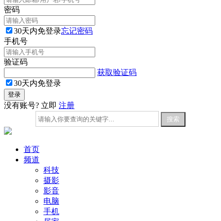
密码
30天内免登录
忘记密码
手机号
验证码
获取验证码
30天内免登录
没有账号? 立即
注册
首页
频道
科技
摄影
影音
电脑
手机