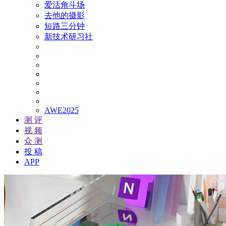
爱活角斗场
去他的摄影
短路三分钟
新技术研习社
AWE2025
测 评
视 频
众 测
投 稿
APP