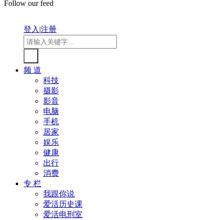
Follow our feed
登入
|
注册
频 道
科技
摄影
影音
电脑
手机
居家
娱乐
健康
出行
消费
专 栏
我跟你说
爱活历史课
爱活电刑室