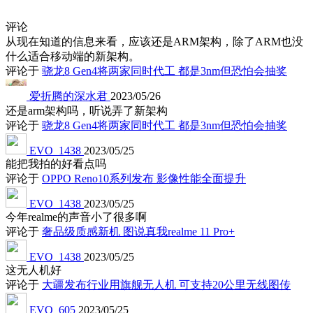
评论
从现在知道的信息来看，应该还是ARM架构，除了ARM也没
什么适合移动端的新架构。
评论于
骁龙8 Gen4将两家同时代工 都是3nm但恐怕会抽奖
爱折腾的深水君
2023/05/26
还是arm架构吗，听说弄了新架构
评论于
骁龙8 Gen4将两家同时代工 都是3nm但恐怕会抽奖
EVO_1438
2023/05/25
能把我拍的好看点吗
评论于
OPPO Reno10系列发布 影像性能全面提升
EVO_1438
2023/05/25
今年realme的声音小了很多啊
评论于
奢品级质感新机 图说真我realme 11 Pro+
EVO_1438
2023/05/25
这无人机好
评论于
大疆发布行业用旗舰无人机 可支持20公里无线图传
EVO_605
2023/05/25