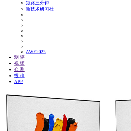
短路三分钟
新技术研习社
AWE2025
测 评
视 频
众 测
投 稿
APP