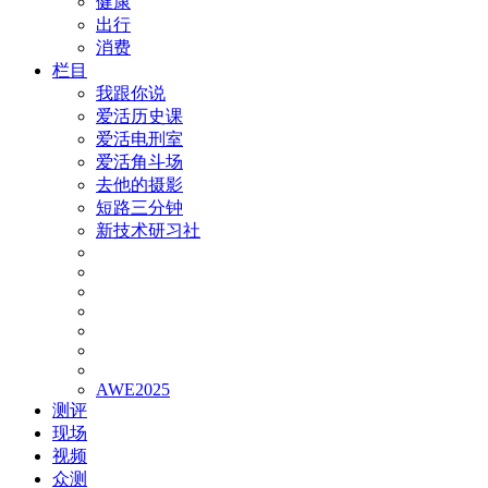
健康
出行
消费
栏目
我跟你说
爱活历史课
爱活电刑室
爱活角斗场
去他的摄影
短路三分钟
新技术研习社
AWE2025
测评
现场
视频
众测