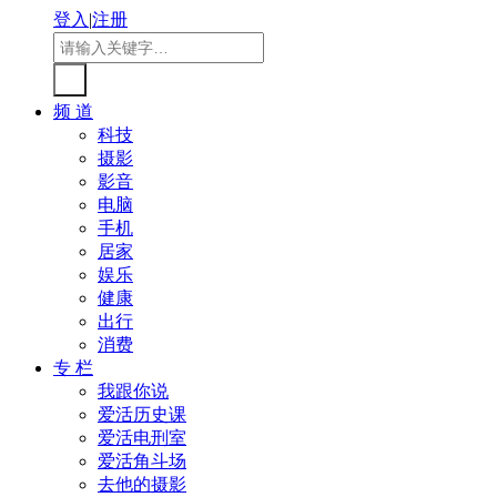
登入
|
注册
频 道
科技
摄影
影音
电脑
手机
居家
娱乐
健康
出行
消费
专 栏
我跟你说
爱活历史课
爱活电刑室
爱活角斗场
去他的摄影