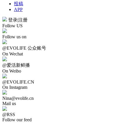
投稿
APP
登录
|
注册
Follow US
Follow us on
@EVOLIFE 公众账号
On Wechat
@爱活新鲜播
On Weibo
@EVOLIFE.CN
On Instagram
Nina@evolife.cn
Mail us
@RSS
Follow our feed