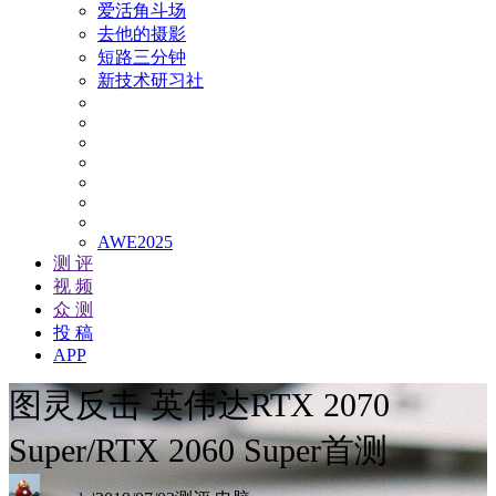
爱活角斗场
去他的摄影
短路三分钟
新技术研习社
AWE2025
测 评
视 频
众 测
投 稿
APP
图灵反击 英伟达RTX 2070
Super/RTX 2060 Super首测