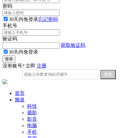
密码
30天内免登录
忘记密码
手机号
验证码
获取验证码
30天内免登录
没有账号? 立即
注册
首页
频道
科技
摄影
影音
电脑
手机