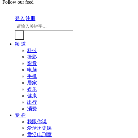
Follow our feed
登入
|
注册
频 道
科技
摄影
影音
电脑
手机
居家
娱乐
健康
出行
消费
专 栏
我跟你说
爱活历史课
爱活电刑室