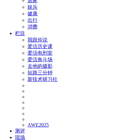
居家
娱乐
健康
出行
消费
栏目
我跟你说
爱活历史课
爱活电刑室
爱活角斗场
去他的摄影
短路三分钟
新技术研习社
AWE2025
测评
现场