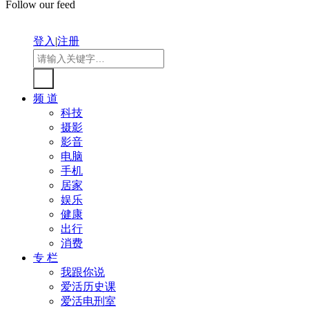
Follow our feed
登入
|
注册
频 道
科技
摄影
影音
电脑
手机
居家
娱乐
健康
出行
消费
专 栏
我跟你说
爱活历史课
爱活电刑室