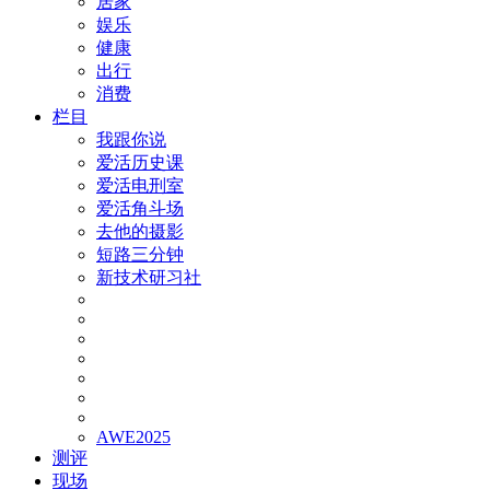
居家
娱乐
健康
出行
消费
栏目
我跟你说
爱活历史课
爱活电刑室
爱活角斗场
去他的摄影
短路三分钟
新技术研习社
AWE2025
测评
现场