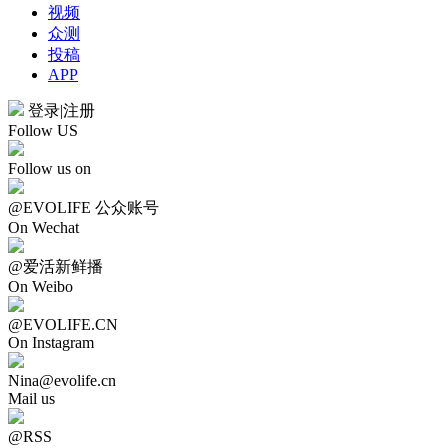
视频
众测
投稿
APP
登录
|
注册
Follow US
Follow us on
@EVOLIFE 公众账号
On Wechat
@爱活新鲜播
On Weibo
@EVOLIFE.CN
On Instagram
Nina@evolife.cn
Mail us
@RSS