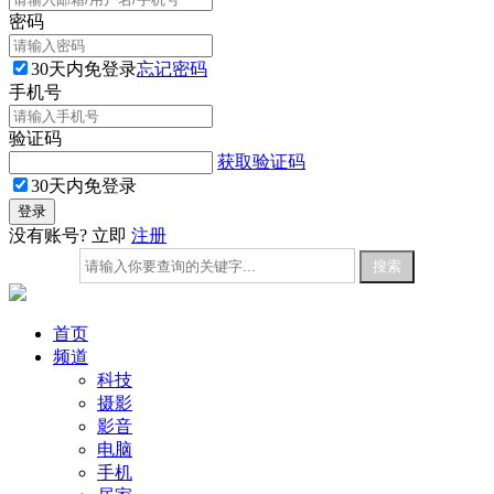
密码
30天内免登录
忘记密码
手机号
验证码
获取验证码
30天内免登录
没有账号? 立即
注册
首页
频道
科技
摄影
影音
电脑
手机