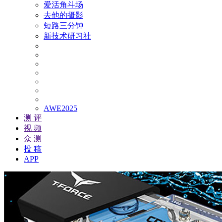
爱活角斗场
去他的摄影
短路三分钟
新技术研习社
AWE2025
测 评
视 频
众 测
投 稿
APP