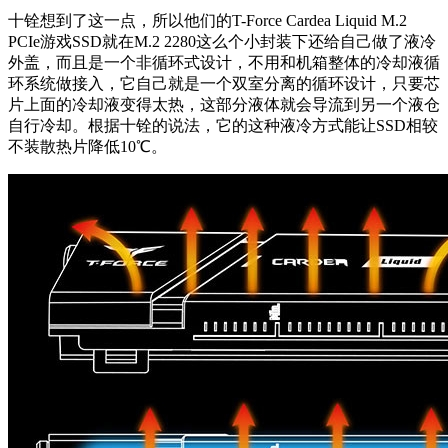
十铨想到了这一点，所以他们的T-Force Cardea Liquid M.2
PCIe游戏SSD就在M.2 2280这么个小封装下还给自己做了液冷
外盖，而且是一个非循环式设计，不用和机箱整体的冷却液循
环系统做接入，它自己就是一个双室分离的循环设计，只要芯
片上面的冷却液变得太热，这部分液体就会导流到另一个液仓
自行冷却。根据十铨的说法，它的这种液冷方式能让SSD相较
不装散热片降低10℃。