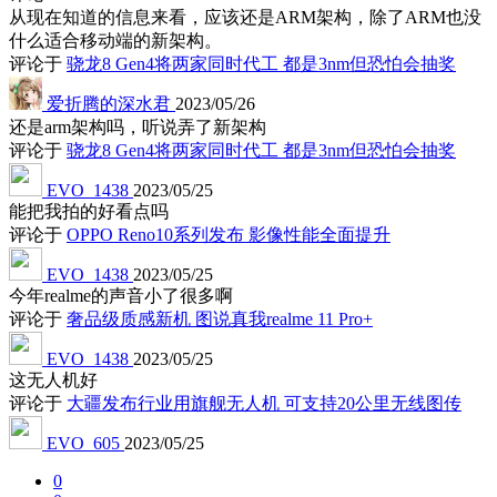
从现在知道的信息来看，应该还是ARM架构，除了ARM也没
什么适合移动端的新架构。
评论于
骁龙8 Gen4将两家同时代工 都是3nm但恐怕会抽奖
爱折腾的深水君
2023/05/26
还是arm架构吗，听说弄了新架构
评论于
骁龙8 Gen4将两家同时代工 都是3nm但恐怕会抽奖
EVO_1438
2023/05/25
能把我拍的好看点吗
评论于
OPPO Reno10系列发布 影像性能全面提升
EVO_1438
2023/05/25
今年realme的声音小了很多啊
评论于
奢品级质感新机 图说真我realme 11 Pro+
EVO_1438
2023/05/25
这无人机好
评论于
大疆发布行业用旗舰无人机 可支持20公里无线图传
EVO_605
2023/05/25
0