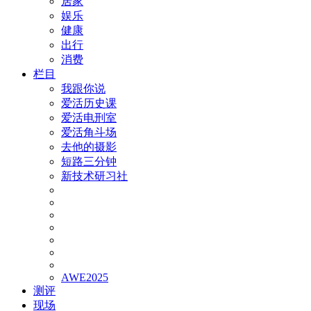
居家
娱乐
健康
出行
消费
栏目
我跟你说
爱活历史课
爱活电刑室
爱活角斗场
去他的摄影
短路三分钟
新技术研习社
AWE2025
测评
现场