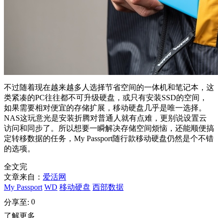
不过随着现在越来越多人选择节省空间的一体机和笔记本，这
类紧凑的PC往往都不可升级硬盘，或只有安装SSD的空间，
如果需要相对便宜的存储扩展，移动硬盘几乎是唯一选择。
NAS这玩意光是安装折腾对普通人就有点难，更别说设置云
访问和同步了。所以想要一瞬解决存储空间烦恼，还能顺便搞
定转移数据的任务，My Passport随行款移动硬盘仍然是个不错
的选项。
全文完
文章来自：
爱活网
My Passport
WD
移动硬盘
西部数据
0
分享至:
了解更多