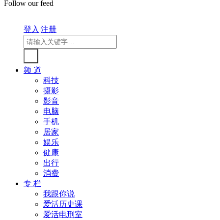
Follow our feed
登入
|
注册
频 道
科技
摄影
影音
电脑
手机
居家
娱乐
健康
出行
消费
专 栏
我跟你说
爱活历史课
爱活电刑室