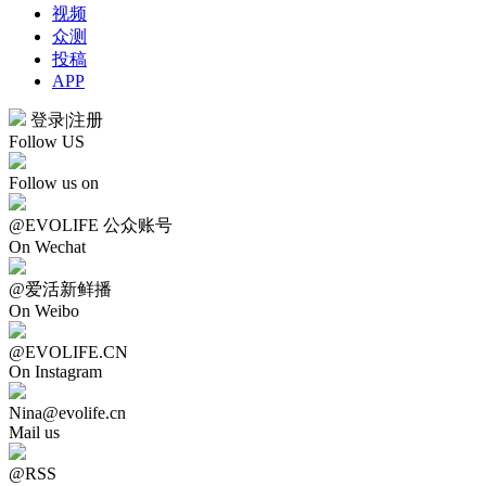
视频
众测
投稿
APP
登录
|
注册
Follow US
Follow us on
@EVOLIFE 公众账号
On Wechat
@爱活新鲜播
On Weibo
@EVOLIFE.CN
On Instagram
Nina@evolife.cn
Mail us
@RSS