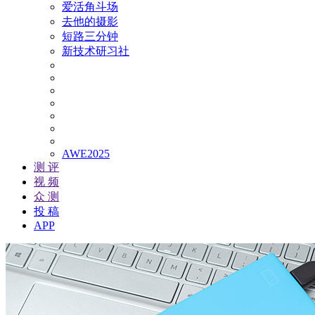
爱活角斗场
去他的摄影
短路三分钟
新技术研习社
AWE2025
测 评
视 频
众 测
投 稿
APP