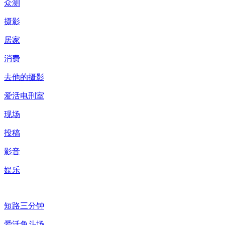
众测
摄影
居家
消费
去他的摄影
爱活电刑室
现场
投稿
影音
娱乐
短路三分钟
爱活角斗场