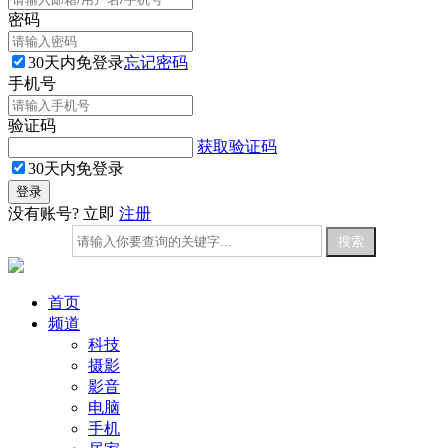
密码
30天内免登录
忘记密码
手机号
验证码
获取验证码
30天内免登录
没有账号? 立即
注册
首页
频道
科技
摄影
影音
电脑
手机