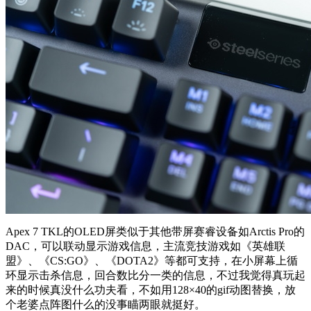
Apex 7 TKL的OLED屏类似于其他带屏赛睿设备如Arctis Pro的
DAC，可以联动显示游戏信息，主流竞技游戏如《英雄联
盟》、《CS:GO》、《DOTA2》等都可支持，在小屏幕上循
环显示击杀信息，回合数比分一类的信息，不过我觉得真玩起
来的时候真没什么功夫看，不如用128×40的gif动图替换，放
个老婆点阵图什么的没事瞄两眼就挺好。