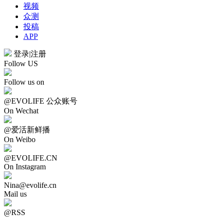
视频
众测
投稿
APP
登录
|
注册
Follow US
Follow us on
@EVOLIFE 公众账号
On Wechat
@爱活新鲜播
On Weibo
@EVOLIFE.CN
On Instagram
Nina@evolife.cn
Mail us
@RSS