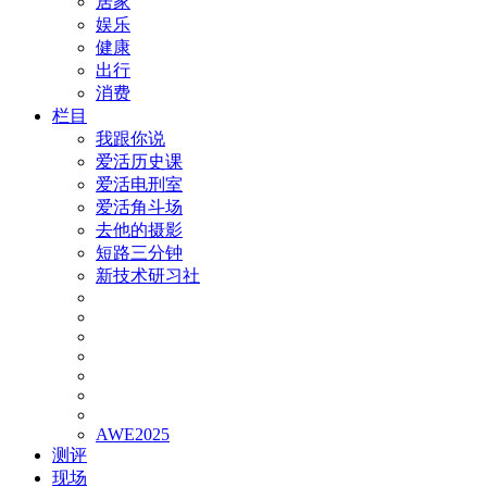
居家
娱乐
健康
出行
消费
栏目
我跟你说
爱活历史课
爱活电刑室
爱活角斗场
去他的摄影
短路三分钟
新技术研习社
AWE2025
测评
现场