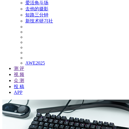
爱活角斗场
去他的摄影
短路三分钟
新技术研习社
AWE2025
测 评
视 频
众 测
投 稿
APP