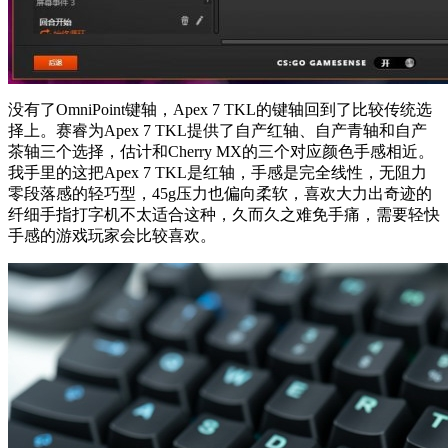
没有了OmniPoint键轴，Apex 7 TKL的键轴回到了比较传统选
择上。赛睿为Apex 7 TKL提供了自产红轴、自产青轴和自产
茶轴三个选择，估计和Cherry MX的三个对应颜色手感相近。
我手里的这把Apex 7 TKL是红轴，手感是完全线性，无阻力
零段落感的轻巧型，45g压力也偏向柔软，喜欢大力出奇迹的
纤细手指打字机不太适合这种，久而久之难免手痛，需要轻快
手感的游戏玩家会比较喜欢。