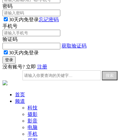
密码
30天内免登录
忘记密码
手机号
验证码
获取验证码
30天内免登录
没有账号? 立即
注册
首页
频道
科技
摄影
影音
电脑
手机