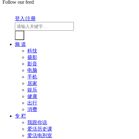
Follow our feed
登入
|
注册
频 道
科技
摄影
影音
电脑
手机
居家
娱乐
健康
出行
消费
专 栏
我跟你说
爱活历史课
爱活电刑室