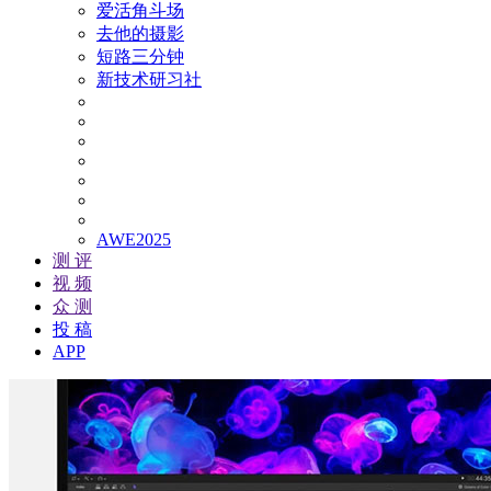
爱活角斗场
去他的摄影
短路三分钟
新技术研习社
AWE2025
测 评
视 频
众 测
投 稿
APP