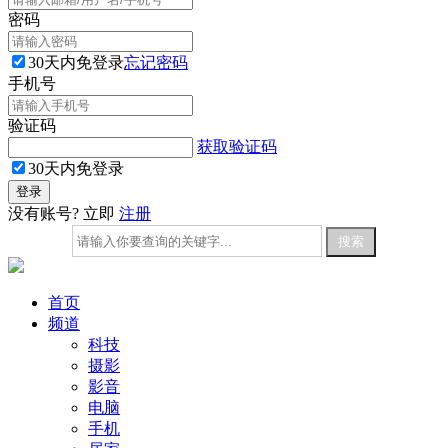
密码
30天内免登录
忘记密码
手机号
验证码
获取验证码
30天内免登录
没有账号? 立即
注册
首页
频道
科技
摄影
影音
电脑
手机