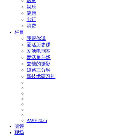
居家
娱乐
健康
出行
消费
栏目
我跟你说
爱活历史课
爱活电刑室
爱活角斗场
去他的摄影
短路三分钟
新技术研习社
AWE2025
测评
现场