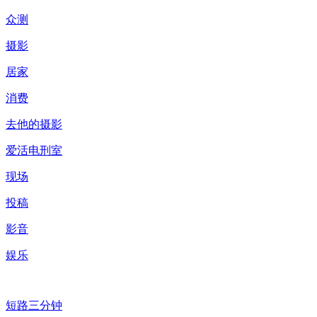
众测
摄影
居家
消费
去他的摄影
爱活电刑室
现场
投稿
影音
娱乐
短路三分钟