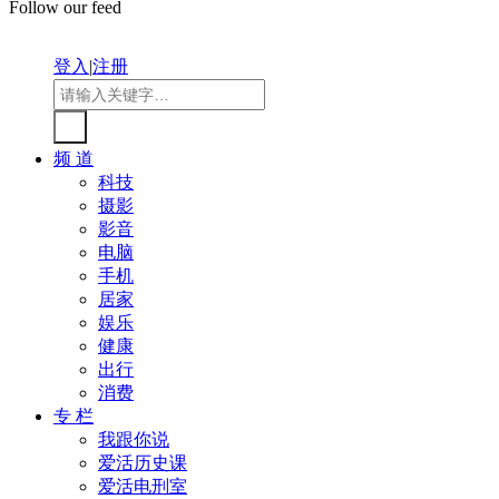
Follow our feed
登入
|
注册
频 道
科技
摄影
影音
电脑
手机
居家
娱乐
健康
出行
消费
专 栏
我跟你说
爱活历史课
爱活电刑室