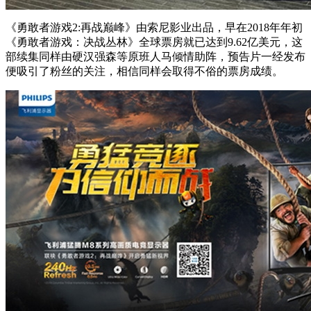
《勇敢者游戏2:再战巅峰》由索尼影业出品，早在2018年年初
《勇敢者游戏：决战丛林》全球票房就已达到9.62亿美元，这
部续集同样由硬汉强森等原班人马倾情助阵，预告片一经发布
便吸引了粉丝的关注，相信同样会取得不俗的票房成绩。