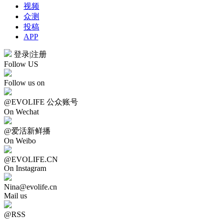
视频
众测
投稿
APP
登录
|
注册
Follow US
Follow us on
@EVOLIFE 公众账号
On Wechat
@爱活新鲜播
On Weibo
@EVOLIFE.CN
On Instagram
Nina@evolife.cn
Mail us
@RSS