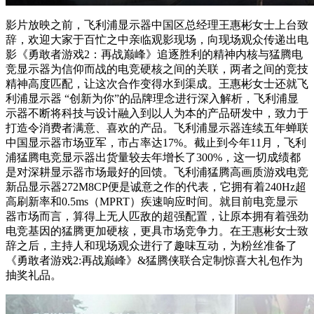
影片放映之前，飞利浦显示器中国区总经理王惠彬女士上台致
辞，欢迎大家于百忙之中亲临观影现场，向现场观众传递出电
影《勇敢者游戏2：再战巅峰》追逐胜利的精神内核与猛腾电
竞显示器为信仰而战的电竞硬核之间的关联，两者之间的竞技
精神高度匹配，让这次合作变得水到渠成。王惠彬女士还就飞
利浦显示器 “创新为你”的品牌理念进行深入解析，飞利浦显
示器不断将科技与设计融入到以人为本的产品研发中，致力于
打造令消费者满意、喜欢的产品。飞利浦显示器连续五年蝉联
中国显示器市场亚军，市占率达17%。截止到今年11月，飞利
浦猛腾电竞显示器出货量较去年增长了300%，这一切成绩都
是对深耕显示器市场最好的回馈。飞利浦猛腾高画质游戏电竞
新品显示器272M8CP便是诚意之作的代表，它拥有着240Hz超
高刷新率和0.5ms（MPRT）疾速响应时间。就目前电竞显示
器市场而言，算得上无人匹敌的超强配置，让原本拥有着强劲
电竞基因的猛腾更加硬核，更具市场竞争力。在王惠彬女士致
辞之后，主持人和现场观众进行了趣味互动，为粉丝准备了
《勇敢者游戏2:再战巅峰》&猛腾侠联合定制惊喜大礼包作为
抽奖礼品。