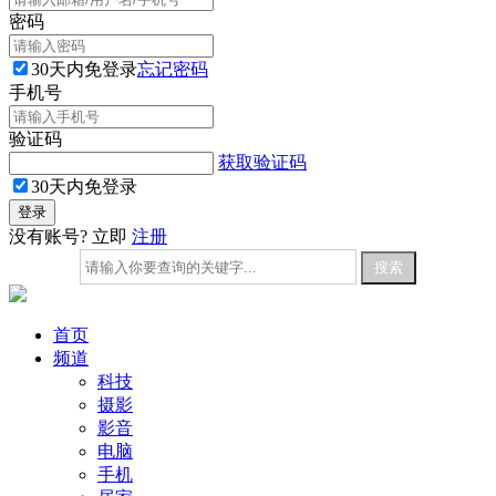
密码
30天内免登录
忘记密码
手机号
验证码
获取验证码
30天内免登录
没有账号? 立即
注册
首页
频道
科技
摄影
影音
电脑
手机