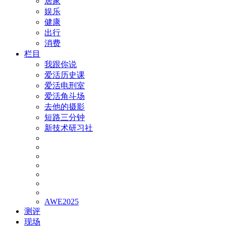
居家
娱乐
健康
出行
消费
栏目
我跟你说
爱活历史课
爱活电刑室
爱活角斗场
去他的摄影
短路三分钟
新技术研习社
AWE2025
测评
现场