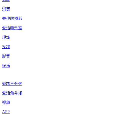
消费
去他的摄影
爱活电刑室
现场
投稿
影音
娱乐
短路三分钟
爱活角斗场
视频
APP