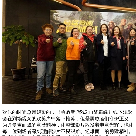
欢乐的时光总是短暂的，《勇敢者游戏2:再战巅峰》线下观影
会在到场观众的欢笑声中落下帷幕，但是勇敢者们守护正义，
为尤曼吉而战的竞技精神，让整部影片散发着电竞光辉，也让
每一位到场者深刻理解影片不畏艰难、迎难而上的勇猛精神。