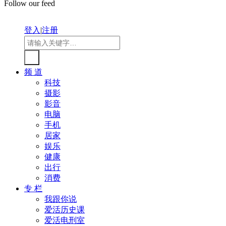
Follow our feed
登入
|
注册
频 道
科技
摄影
影音
电脑
手机
居家
娱乐
健康
出行
消费
专 栏
我跟你说
爱活历史课
爱活电刑室