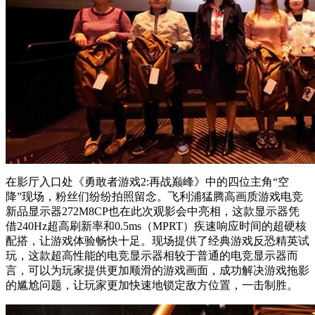
在影厅入口处《勇敢者游戏2:再战巅峰》中的四位主角“空
降”现场，粉丝们纷纷拍照留念。飞利浦猛腾高画质游戏电竞
新品显示器272M8CP也在此次观影会中亮相，这款显示器凭
借240Hz超高刷新率和0.5ms（MPRT）疾速响应时间的超硬核
配搭，让游戏体验畅快十足。现场提供了经典游戏反恐精英试
玩，这款超高性能的电竞显示器相较于普通的电竞显示器而
言，可以为玩家提供更加顺滑的游戏画面，成功解决游戏拖影
的尴尬问题，让玩家更加快速地锁定敌方位置，一击制胜。