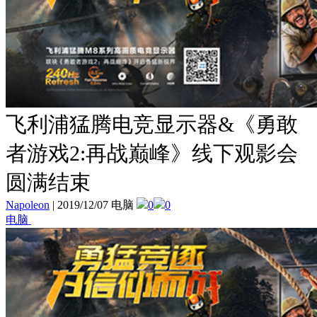
飞利浦猛腾电竞显示器&《勇敢
者游戏2:再战巅峰》线下观影会
圆满结束
Napoleon
|
2019/12/07 电脑
0
0
电脑