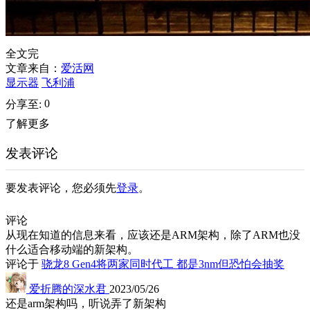
全文完
文章来自：
爱活网
显示器
飞利浦
0
分享至:
了解更多
发表评论
要发表评论，您必须先
登录
。
评论
从现在知道的信息来看，应该还是ARM架构，除了ARM也没
什么适合移动端的新架构。
评论于
骁龙8 Gen4将两家同时代工 都是3nm但恐怕会抽奖
爱折腾的深水君
2023/05/26
还是arm架构吗，听说弄了新架构