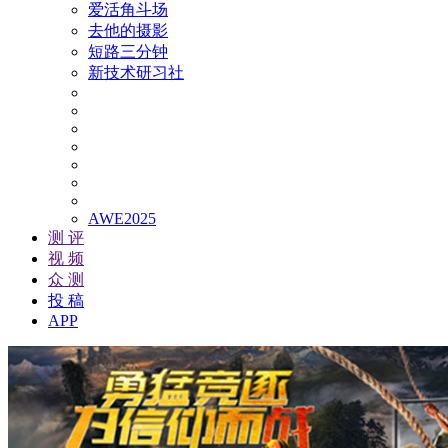
爱活角斗场
去他的摄影
短路三分钟
新技术研习社
AWE2025
测 评
视 频
众 测
投 稿
APP