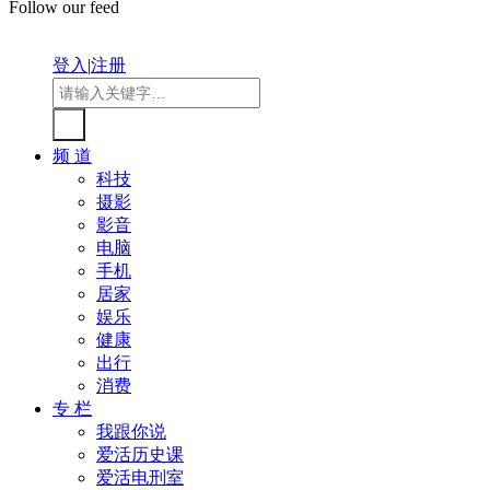
Follow our feed
登入
|
注册
频 道
科技
摄影
影音
电脑
手机
居家
娱乐
健康
出行
消费
专 栏
我跟你说
爱活历史课
爱活电刑室