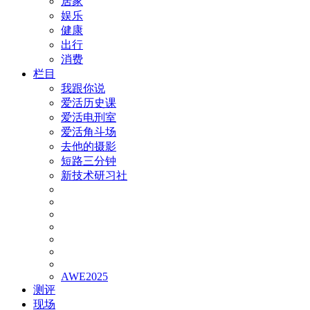
居家
娱乐
健康
出行
消费
栏目
我跟你说
爱活历史课
爱活电刑室
爱活角斗场
去他的摄影
短路三分钟
新技术研习社
AWE2025
测评
现场