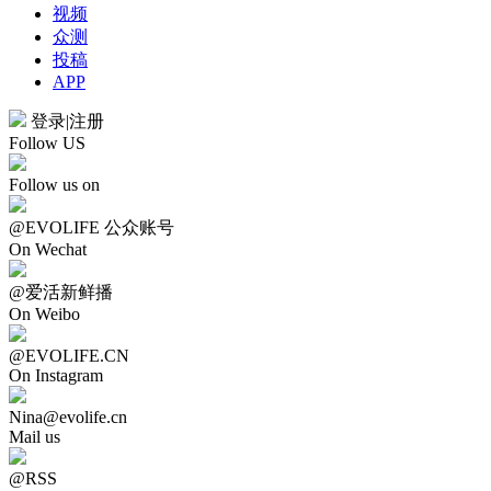
视频
众测
投稿
APP
登录
|
注册
Follow US
Follow us on
@EVOLIFE 公众账号
On Wechat
@爱活新鲜播
On Weibo
@EVOLIFE.CN
On Instagram
Nina@evolife.cn
Mail us
@RSS