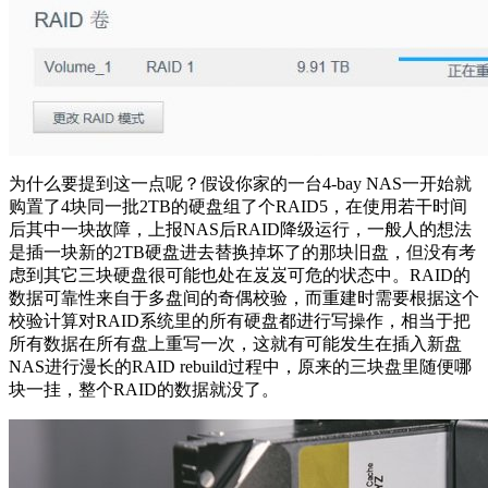
为什么要提到这一点呢？假设你家的一台4-bay NAS一开始就
购置了4块同一批2TB的硬盘组了个RAID5，在使用若干时间
后其中一块故障，上报NAS后RAID降级运行，一般人的想法
是插一块新的2TB硬盘进去替换掉坏了的那块旧盘，但没有考
虑到其它三块硬盘很可能也处在岌岌可危的状态中。RAID的
数据可靠性来自于多盘间的奇偶校验，而重建时需要根据这个
校验计算对RAID系统里的所有硬盘都进行写操作，相当于把
所有数据在所有盘上重写一次，这就有可能发生在插入新盘
NAS进行漫长的RAID rebuild过程中，原来的三块盘里随便哪
块一挂，整个RAID的数据就没了。