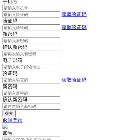
手机号
获取验证码
验证码
获取验证码
新密码
确认新密码
电子邮箱
验证码
获取验证码
新密码
确认新密码
返回登录
账号