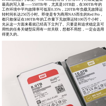
最高的写入量——550TB/年，尤其是10TB款，在300TB/年的
工作环境中平均故障率可低至0.35%，220TB/年负载无故障运
转时间长达250万小时。即使是专为商用NAS而生的Red Pro，
都只敢保证在180TB/年的工作量下无故障运转100万个小时，
光从这一方面来看就已经高下立判了。只要是和追求稳定及可
用性的任务关键型应用有一丝关联，想都不用想，一定会选用
得更久的。