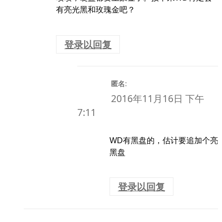
有亮光黑和玫瑰金吧？
登录以回复
:
匿名
2016年11月16日 下午
7:11
WD有黑盘的，估计要追加个亮
黑盘
登录以回复