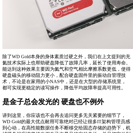
除了WD Gold本身的身体素质过硬之外，我们在上文提到的充
氦技术实际上也帮助硬盘降低了故障几率，延长了使用寿命。
能达到这种效果主要因为氦气和空气相比摩擦系数更低，使得
硬盘磁头的移动阻力更小，配合硬盘固件里的振动自管理技
术，不论是在家用的小NAS中，还是在大型的存储系统里，
都可实现更稳定的读写操作，降低平均故障率提高可用性。
是金子总会发光的 硬盘也不例外
讲到这里，你应该也不会再去追问更多无关紧要的细节了，
WD Gold的最大优点耐用可靠绝对已经让很多IT架构管理员感
到心动，在高性能数据任务不断移交给固态存储的趋势下，机