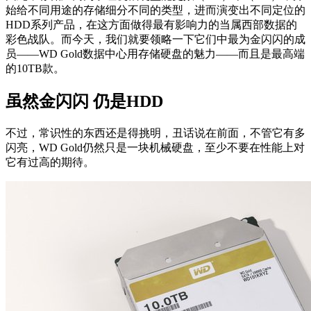
始给不同用途的存储细分不同的类型，进而演变出不同定位的
HDD系列产品，在这方面做得最有影响力的当属西部数据的
彩色战队。而今天，我们就要领略一下它们中最为金闪闪的成
员——WD Gold数据中心用存储硬盘的魅力——而且是最高端
的10TB款。
虽然金闪闪 仍是HDD
不过，常识性的东西还是得挑明，丑话说在前面，不管它有多
闪亮，WD Gold仍然只是一块机械硬盘，至少不要在性能上对
它有过高的期待。