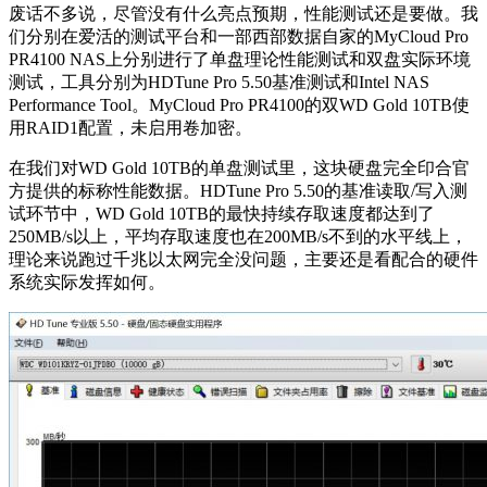
废话不多说，尽管没有什么亮点预期，性能测试还是要做。我
们分别在爱活的测试平台和一部西部数据自家的MyCloud Pro
PR4100 NAS上分别进行了单盘理论性能测试和双盘实际环境
测试，工具分别为HDTune Pro 5.50基准测试和Intel NAS
Performance Tool。MyCloud Pro PR4100的双WD Gold 10TB使
用RAID1配置，未启用卷加密。
在我们对WD Gold 10TB的单盘测试里，这块硬盘完全印合官
方提供的标称性能数据。HDTune Pro 5.50的基准读取/写入测
试环节中，WD Gold 10TB的最快持续存取速度都达到了
250MB/s以上，平均存取速度也在200MB/s不到的水平线上，
理论来说跑过千兆以太网完全没问题，主要还是看配合的硬件
系统实际发挥如何。