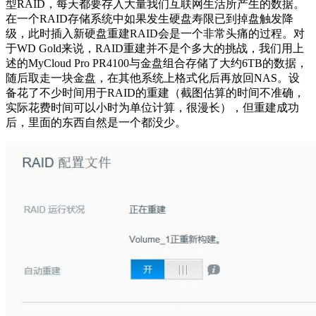
型RAID，每天都要存入大量我们互联网生活所产生的数据。
在一个RAID存储系统中如果发生硬盘寿限已到掉盘触发降
级，此时插入新硬盘重建RAID会是一个非常头痛的过程。对
于WD Gold来说，RAID重建并不是个多大的挑战，我们用上
述的MyCloud Pro PR4100与金盘组合存储了大约6TB的数据，
随后取走一块金盘，在其他系统上格式化后再放回NAS。设
备花了不少时间用于RAID的重建（截图估算的时间不准确，
实际花费时间可以小时为单位计算，很漫长），但重建成功
后，里面的东西自然是一个都没少。