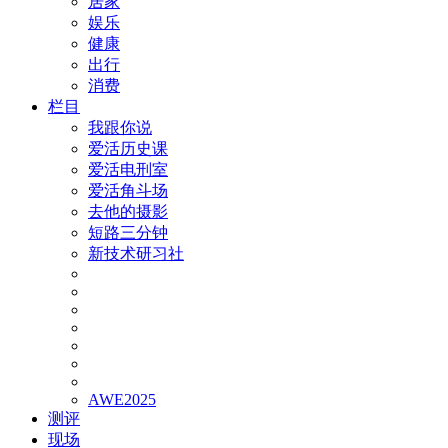
居家
娱乐
健康
出行
消费
栏目
我跟你说
爱活历史课
爱活电刑室
爱活角斗场
去他的摄影
短路三分钟
新技术研习社
AWE2025
测评
现场