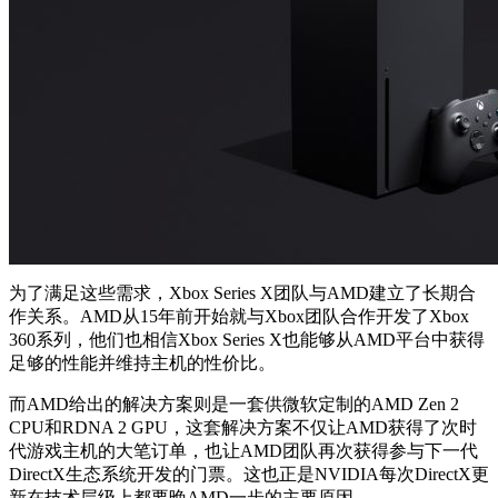
为了满足这些需求，Xbox Series X团队与AMD建立了长期合
作关系。AMD从15年前开始就与Xbox团队合作开发了Xbox
360系列，他们也相信Xbox Series X也能够从AMD平台中获得
足够的性能并维持主机的性价比。
而AMD给出的解决方案则是一套供微软定制的AMD Zen 2
CPU和RDNA 2 GPU，这套解决方案不仅让AMD获得了次时
代游戏主机的大笔订单，也让AMD团队再次获得参与下一代
DirectX生态系统开发的门票。这也正是NVIDIA每次DirectX更
新在技术层级上都要晚AMD一步的主要原因。