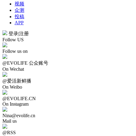
视频
众测
投稿
APP
登录
|
注册
Follow US
Follow us on
@EVOLIFE 公众账号
On Wechat
@爱活新鲜播
On Weibo
@EVOLIFE.CN
On Instagram
Nina@evolife.cn
Mail us
@RSS