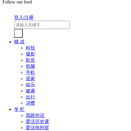
Follow our feed
登入
|
注册
频 道
科技
摄影
影音
电脑
手机
居家
娱乐
健康
出行
消费
专 栏
我跟你说
爱活历史课
爱活电刑室