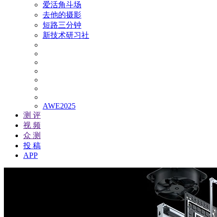
爱活角斗场
去他的摄影
短路三分钟
新技术研习社
AWE2025
测 评
视 频
众 测
投 稿
APP