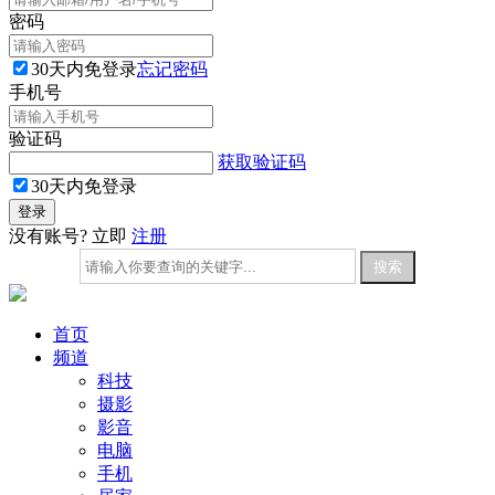
密码
30天内免登录
忘记密码
手机号
验证码
获取验证码
30天内免登录
没有账号? 立即
注册
首页
频道
科技
摄影
影音
电脑
手机