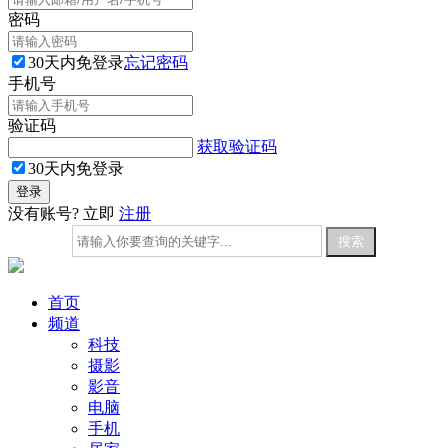
密码
30天内免登录
忘记密码
手机号
验证码
获取验证码
30天内免登录
没有账号? 立即
注册
首页
频道
科技
摄影
影音
电脑
手机