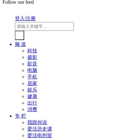
Follow our feed
登入
|
注册
频 道
科技
摄影
影音
电脑
手机
居家
娱乐
健康
出行
消费
专 栏
我跟你说
爱活历史课
爱活电刑室