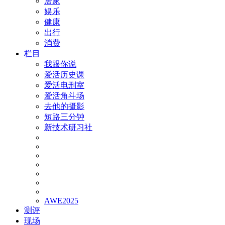
居家
娱乐
健康
出行
消费
栏目
我跟你说
爱活历史课
爱活电刑室
爱活角斗场
去他的摄影
短路三分钟
新技术研习社
AWE2025
测评
现场