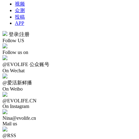
视频
众测
投稿
APP
登录
|
注册
Follow US
Follow us on
@EVOLIFE 公众账号
On Wechat
@爱活新鲜播
On Weibo
@EVOLIFE.CN
On Instagram
Nina@evolife.cn
Mail us
@RSS