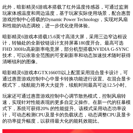
此外，暗影精灵6游戏本搭载了红外温度传感器，可通过监测
玩家体感温度和周边温度，基于玩家实际使用场景，配合惠普
游戏控制中心搭载的Dynamic Power Technology，实现对风扇
和性能的动态调校，进一步优化使用体验。
暗影精灵6游戏本搭载15.6英寸高清大屏，采用三边窄边框设
计，转轴处的全新铰链设计支持屏幕180度开合。最高可选
FHD 300Hz高刷新率电竞屏，部分机型搭载NVIDIA G-SYNC
技术，可以依靠全范围的可变刷新率和动态加速技术随时获得
清晰锐利的图像。
暗影精灵6游戏本GTX1660Ti以上配置采用混合显卡设计，可
通过惠普游戏控制中心中显卡转换功能进行设置。在混合显卡
模式下，续航能力将大大提升，续航时间最高可达12.5小时。
玩家还可通过惠普游戏控制中心调节散热模式，控制风扇转
速，实现针对性能表现的更多自定义操作。在新一代的狂暴模
式下，系统可获得20% 的性能提升。该模式采用动态功率设
计，可动态检测CPU及显卡的负载状态，动态调整CPU及显卡
的功率提升幅度，以获得最大化的能耗效能比。