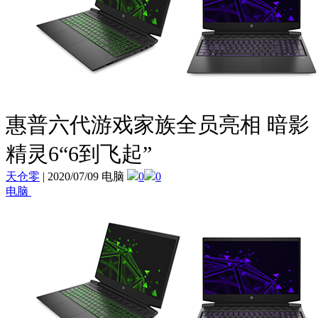
惠普六代游戏家族全员亮相 暗影
精灵6“6到飞起”
天仓零
|
2020/07/09 电脑
0
0
电脑