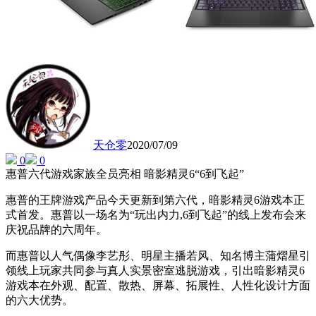
天仓零
2020/07/09
0
0
惠普六代游戏家族全员亮相 暗影精灵6“6到飞起”
惠普的王牌游戏产品今天更新到第六代，暗影精灵6游戏本正
式首发。惠普以一场名为“玩出内力,6到飞起”的线上发布会来
庆祝品牌的六周年。
而惠普以人气偶像李艺彤、明星主播若风、知名博主蒲熠星引
领线上玩家共同参与真人实景密室逃脱游戏，引出暗影精灵6
游戏本在外观、配置、散热、屏幕、拓展性、人性化设计方面
的六大优势。