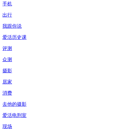
手机
出行
我跟你说
爱活历史课
评测
众测
摄影
居家
消费
去他的摄影
爱活电刑室
现场