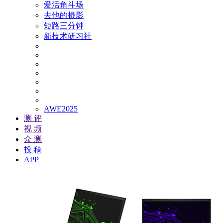
爱活角斗场
去他的摄影
短路三分钟
新技术研习社
AWE2025
测 评
视 频
众 测
投 稿
APP