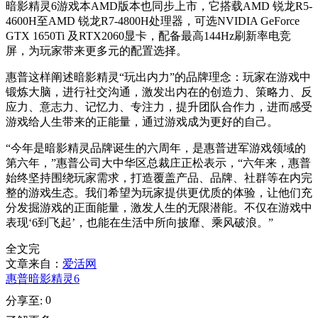
暗影精灵6游戏本AMD版本也同步上市，它搭载AMD 锐龙R5-
4600H至AMD 锐龙R7-4800H处理器，可选NVIDIA GeForce
GTX 1650Ti 及RTX2060显卡，配备最高144Hz刷新率电竞
屏，为玩家带来更多元的配置选择。
惠普这样阐述暗影精灵“玩出内力”的品牌理念：玩家在游戏中
锻炼大脑，进行社交沟通，激发出内在的创造力、策略力、反
应力、意志力、记忆力、专注力，提升团队合作力，进而感受
游戏给人生带来的正能量，通过游戏成为更好的自己。
“今年是暗影精灵品牌诞生的六周年，是惠普进军游戏领域的
第六年，”惠普公司大中华区总裁庄正松表示，“六年来，惠普
始终坚持围绕玩家需求，打造覆盖产品、品牌、社群等在内完
整的游戏生态。我们希望为玩家提供更优质的体验，让他们充
分发掘游戏的正面能量，激发人生的无限潜能。不仅在游戏中
表现‘6到飞起’，也能在生活中所向披靡、乘风破浪。”
全文完
文章来自：
爱活网
惠普暗影精灵6
0
分享至: