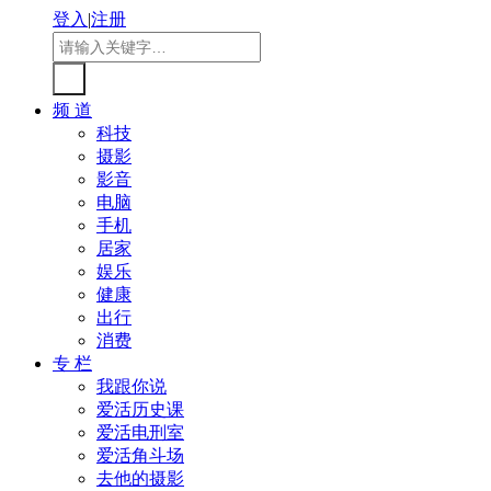
登入
|
注册
频 道
科技
摄影
影音
电脑
手机
居家
娱乐
健康
出行
消费
专 栏
我跟你说
爱活历史课
爱活电刑室
爱活角斗场
去他的摄影