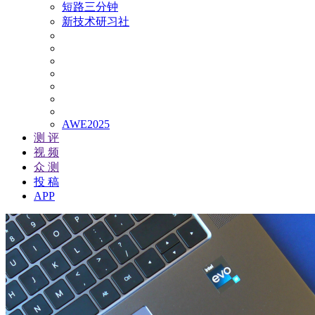
短路三分钟
新技术研习社
AWE2025
测 评
视 频
众 测
投 稿
APP