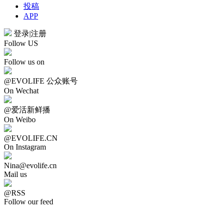
投稿
APP
登录
|
注册
Follow US
Follow us on
@EVOLIFE 公众账号
On Wechat
@爱活新鲜播
On Weibo
@EVOLIFE.CN
On Instagram
Nina@evolife.cn
Mail us
@RSS
Follow our feed