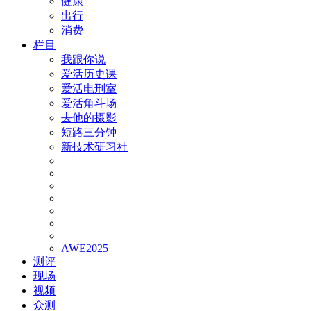
健康
出行
消费
栏目
我跟你说
爱活历史课
爱活电刑室
爱活角斗场
去他的摄影
短路三分钟
新技术研习社
AWE2025
测评
现场
视频
众测