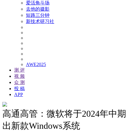
爱活角斗场
去他的摄影
短路三分钟
新技术研习社
AWE2025
测 评
视 频
众 测
投 稿
APP
高通高管：微软将于2024年中期
出新款Windows系统