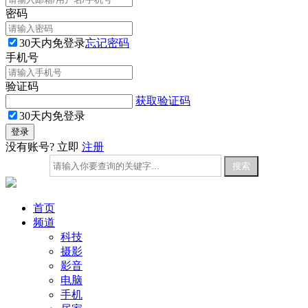
密码
30天内免登录
忘记密码
手机号
验证码
获取验证码
30天内免登录
没有账号? 立即
注册
首页
频道
科技
摄影
影音
电脑
手机