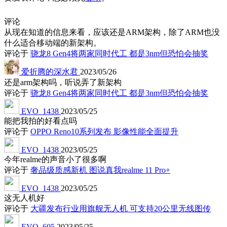
评论
从现在知道的信息来看，应该还是ARM架构，除了ARM也没
什么适合移动端的新架构。
评论于
骁龙8 Gen4将两家同时代工 都是3nm但恐怕会抽奖
爱折腾的深水君
2023/05/26
还是arm架构吗，听说弄了新架构
评论于
骁龙8 Gen4将两家同时代工 都是3nm但恐怕会抽奖
EVO_1438
2023/05/25
能把我拍的好看点吗
评论于
OPPO Reno10系列发布 影像性能全面提升
EVO_1438
2023/05/25
今年realme的声音小了很多啊
评论于
奢品级质感新机 图说真我realme 11 Pro+
EVO_1438
2023/05/25
这无人机好
评论于
大疆发布行业用旗舰无人机 可支持20公里无线图传
EVO_605
2023/05/25