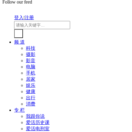
Follow our feed
登入
|
注册
频 道
科技
摄影
影音
电脑
手机
居家
娱乐
健康
出行
消费
专 栏
我跟你说
爱活历史课
爱活电刑室