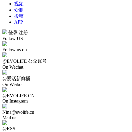
视频
众测
投稿
APP
登录
|
注册
Follow US
Follow us on
@EVOLIFE 公众账号
On Wechat
@爱活新鲜播
On Weibo
@EVOLIFE.CN
On Instagram
Nina@evolife.cn
Mail us
@RSS