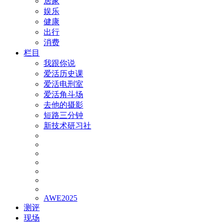
居家
娱乐
健康
出行
消费
栏目
我跟你说
爱活历史课
爱活电刑室
爱活角斗场
去他的摄影
短路三分钟
新技术研习社
AWE2025
测评
现场