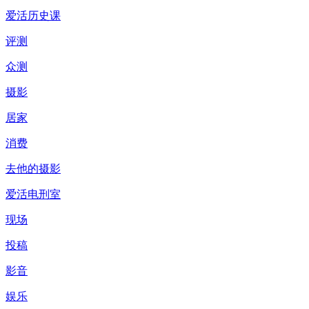
爱活历史课
评测
众测
摄影
居家
消费
去他的摄影
爱活电刑室
现场
投稿
影音
娱乐