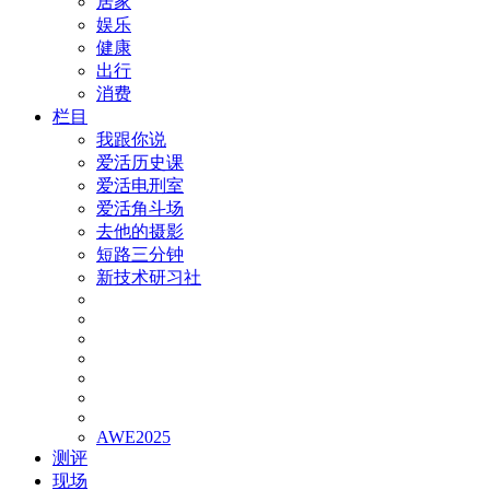
居家
娱乐
健康
出行
消费
栏目
我跟你说
爱活历史课
爱活电刑室
爱活角斗场
去他的摄影
短路三分钟
新技术研习社
AWE2025
测评
现场