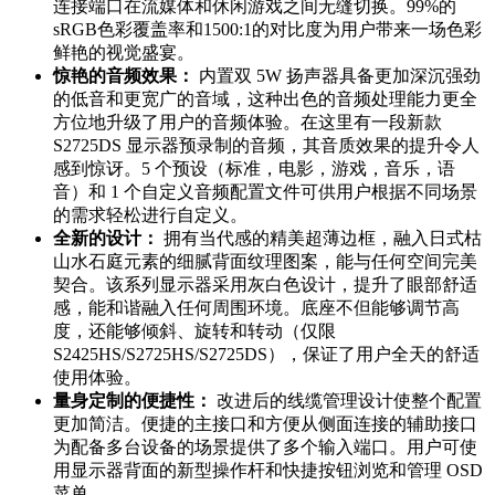
连接端口在流媒体和休闲游戏之间无缝切换。99%的
sRGB色彩覆盖率和1500:1的对比度为用户带来一场色彩
鲜艳的视觉盛宴。
惊艳的音频效果：
内置双 5W 扬声器具备更加深沉强劲
的低音和更宽广的音域，这种出色的音频处理能力更全
方位地升级了用户的音频体验。在这里有一段新款
S2725DS 显示器预录制的音频，其音质效果的提升令人
感到惊讶。5 个预设（标准，电影，游戏，音乐，语
音）和 1 个自定义音频配置文件可供用户根据不同场景
的需求轻松进行自定义。
全新的设计：
拥有当代感的精美超薄边框，融入日式枯
山水石庭元素的细腻背面纹理图案，能与任何空间完美
契合。该系列显示器采用灰白色设计，提升了眼部舒适
感，能和谐融入任何周围环境。底座不但能够调节高
度，还能够倾斜、旋转和转动（仅限
S2425HS/S2725HS/S2725DS），保证了用户全天的舒适
使用体验。
量身定制的便捷性：
改进后的线缆管理设计使整个配置
更加简洁。便捷的主接口和方便从侧面连接的辅助接口
为配备多台设备的场景提供了多个输入端口。用户可使
用显示器背面的新型操作杆和快捷按钮浏览和管理 OSD
菜单。