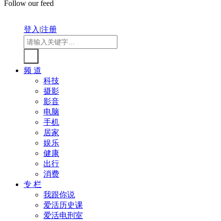
Follow our feed
登入
|
注册
频 道
科技
摄影
影音
电脑
手机
居家
娱乐
健康
出行
消费
专 栏
我跟你说
爱活历史课
爱活电刑室