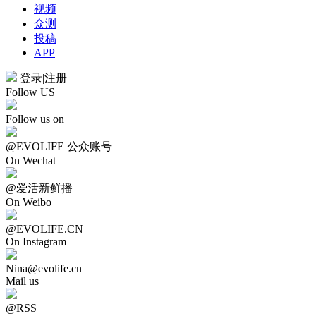
视频
众测
投稿
APP
登录
|
注册
Follow US
Follow us on
@EVOLIFE 公众账号
On Wechat
@爱活新鲜播
On Weibo
@EVOLIFE.CN
On Instagram
Nina@evolife.cn
Mail us
@RSS