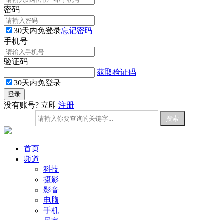
密码
30天内免登录
忘记密码
手机号
验证码
获取验证码
30天内免登录
没有账号? 立即
注册
首页
频道
科技
摄影
影音
电脑
手机