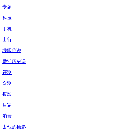
专题
科技
手机
出行
我跟你说
爱活历史课
评测
众测
摄影
居家
消费
去他的摄影