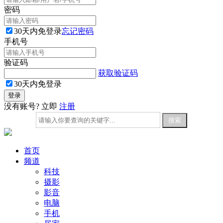
密码
30天内免登录
忘记密码
手机号
验证码
获取验证码
30天内免登录
没有账号? 立即
注册
首页
频道
科技
摄影
影音
电脑
手机