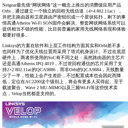
Netgear最先借“网状网络”这一概念上推出的消费级应用产品
Orbi，通过建立一个独立的回程无线信道（4×4 802.11ac），
并把主路由器和卫星路由严密组织成一个星状拓扑，剩下的事
情高通Atheros Wi-Fi SON固件会解决。整套网状网络系统可以
提供相当不错的性能，比目前普遍的家用无线网络表现和体验
都要好很多。
Linksys的方案在软件和上层工作结构方面其实和Orbi差不多，
也同样为了优化天线位置而采用了塔式机身设计。不过在底层
硬件上，两者所使用的SoC有不同之处：虽然路由器的主芯片
还是高通Atheros IPQ 4019，不过管回程通信的芯片采用了支
持2×2 802.11ac的QCA9886，而非Orbi的QCA9884，天线数量
少了一半，性能上会产生差距，不过配置成本也会因此而降
低，定位在AC2200这个级别上，将会有更多人买得起。至于
载波聚合、Wave 2 MU-MIMO以及三频Wi-Fi等这些技术卖
点，Velop当然都是支持的。