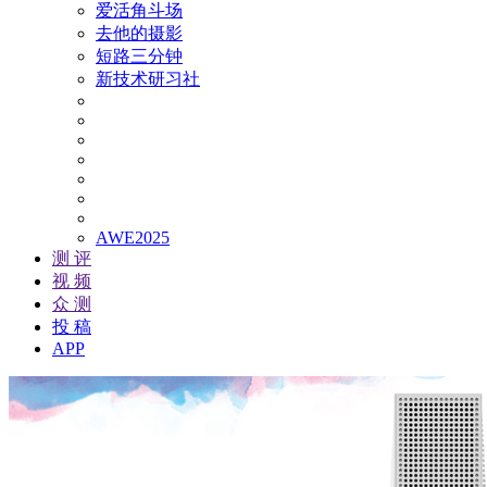
爱活角斗场
去他的摄影
短路三分钟
新技术研习社
AWE2025
测 评
视 频
众 测
投 稿
APP