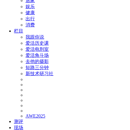
居家
娱乐
健康
出行
消费
栏目
我跟你说
爱活历史课
爱活电刑室
爱活角斗场
去他的摄影
短路三分钟
新技术研习社
AWE2025
测评
现场