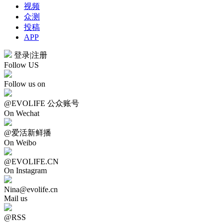
视频
众测
投稿
APP
登录
|
注册
Follow US
Follow us on
@EVOLIFE 公众账号
On Wechat
@爱活新鲜播
On Weibo
@EVOLIFE.CN
On Instagram
Nina@evolife.cn
Mail us
@RSS