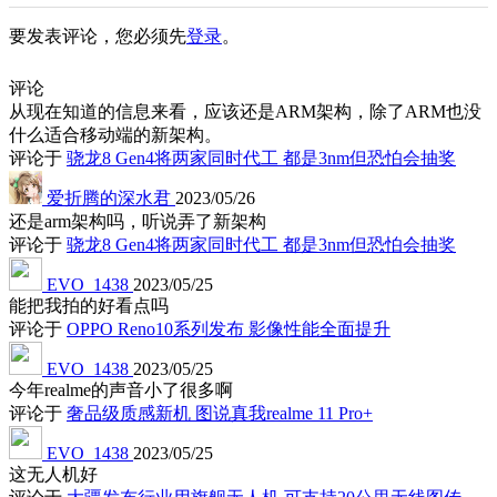
要发表评论，您必须先
登录
。
评论
从现在知道的信息来看，应该还是ARM架构，除了ARM也没
什么适合移动端的新架构。
评论于
骁龙8 Gen4将两家同时代工 都是3nm但恐怕会抽奖
爱折腾的深水君
2023/05/26
还是arm架构吗，听说弄了新架构
评论于
骁龙8 Gen4将两家同时代工 都是3nm但恐怕会抽奖
EVO_1438
2023/05/25
能把我拍的好看点吗
评论于
OPPO Reno10系列发布 影像性能全面提升
EVO_1438
2023/05/25
今年realme的声音小了很多啊
评论于
奢品级质感新机 图说真我realme 11 Pro+
EVO_1438
2023/05/25
这无人机好