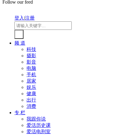
Follow our feed
登入
|
注册
频 道
科技
摄影
影音
电脑
手机
居家
娱乐
健康
出行
消费
专 栏
我跟你说
爱活历史课
爱活电刑室