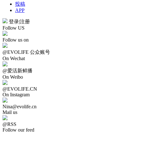
投稿
APP
登录
|
注册
Follow US
Follow us on
@EVOLIFE 公众账号
On Wechat
@爱活新鲜播
On Weibo
@EVOLIFE.CN
On Instagram
Nina@evolife.cn
Mail us
@RSS
Follow our feed