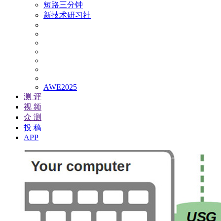
短路三分钟
新技术研习社
AWE2025
测 评
视 频
众 测
投 稿
APP