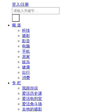
登入
|
注册
频 道
科技
摄影
影音
电脑
手机
居家
娱乐
健康
出行
消费
专 栏
我跟你说
爱活历史课
爱活电刑室
爱活角斗场
去他的摄影