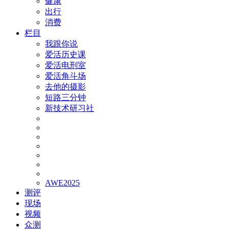
健康
出行
消费
栏目
我跟你说
爱活历史课
爱活电刑室
爱活角斗场
去他的摄影
短路三分钟
新技术研习社
AWE2025
测评
现场
视频
众测