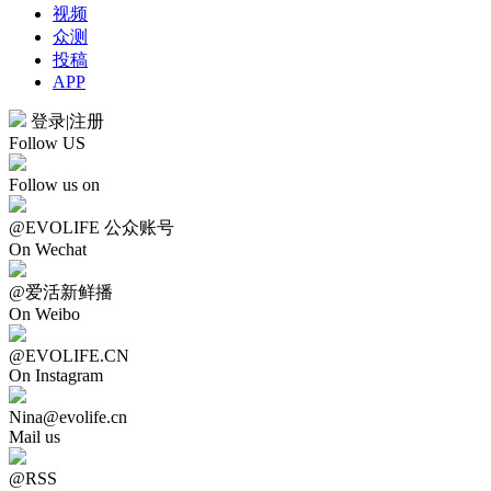
视频
众测
投稿
APP
登录
|
注册
Follow US
Follow us on
@EVOLIFE 公众账号
On Wechat
@爱活新鲜播
On Weibo
@EVOLIFE.CN
On Instagram
Nina@evolife.cn
Mail us
@RSS