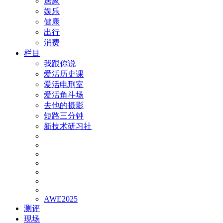
居家
娱乐
健康
出行
消费
栏目
我跟你说
爱活历史课
爱活电刑室
爱活角斗场
去他的摄影
短路三分钟
新技术研习社
AWE2025
测评
现场