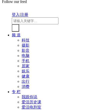
Follow our feed
登入
|
注册
频 道
科技
摄影
影音
电脑
手机
居家
娱乐
健康
出行
消费
专 栏
我跟你说
爱活历史课
爱活电刑室