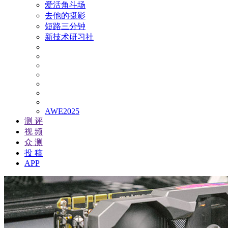
爱活角斗场
去他的摄影
短路三分钟
新技术研习社
AWE2025
测 评
视 频
众 测
投 稿
APP