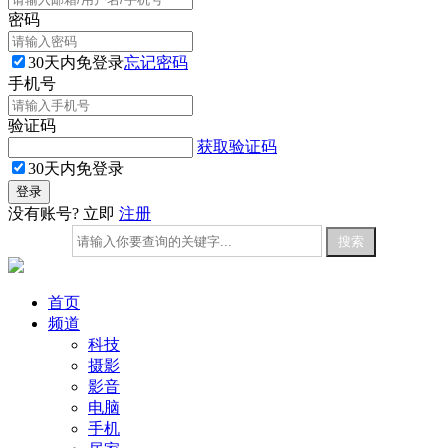
密码
30天内免登录
忘记密码
手机号
验证码
获取验证码
30天内免登录
没有账号? 立即
注册
首页
频道
科技
摄影
影音
电脑
手机