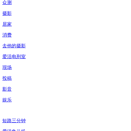
众测
摄影
居家
消费
去他的摄影
爱活电刑室
现场
投稿
影音
娱乐
短路三分钟