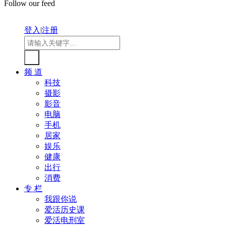
Follow our feed
登入
|
注册
频 道
科技
摄影
影音
电脑
手机
居家
娱乐
健康
出行
消费
专 栏
我跟你说
爱活历史课
爱活电刑室