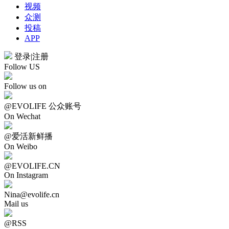
视频
众测
投稿
APP
登录
|
注册
Follow US
Follow us on
@EVOLIFE 公众账号
On Wechat
@爱活新鲜播
On Weibo
@EVOLIFE.CN
On Instagram
Nina@evolife.cn
Mail us
@RSS