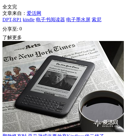
全文完
文章来自：
爱活网
DPT-RP1
kindle
电子书阅读器
电子墨水屏
索尼
0
分享至:
了解更多