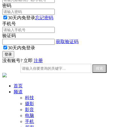
密码
30天内免登录
忘记密码
手机号
验证码
获取验证码
30天内免登录
没有账号? 立即
注册
首页
频道
科技
摄影
影音
电脑
手机