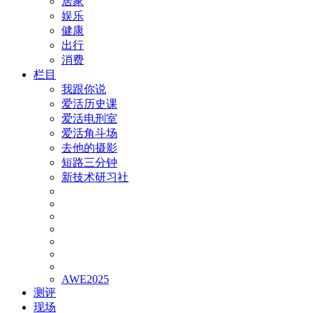
居家
娱乐
健康
出行
消费
栏目
我跟你说
爱活历史课
爱活电刑室
爱活角斗场
去他的摄影
短路三分钟
新技术研习社
AWE2025
测评
现场