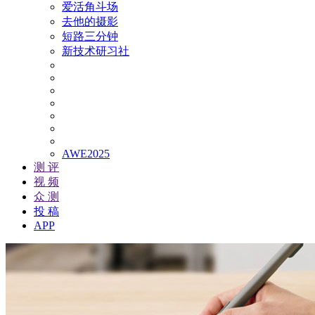
爱活角斗场
去他的摄影
短路三分钟
新技术研习社
AWE2025
测 评
视 频
众 测
投 稿
APP