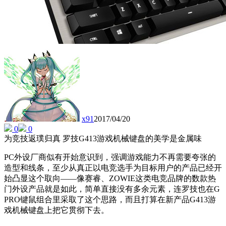
x91
2017/04/20
0
0
为竞技返璞归真 罗技G413游戏机械键盘的美学是金属味
PC外设厂商似有开始意识到，强调游戏能力不再需要夸张的
造型和线条，至少从真正以电竞选手为目标用户的产品已经开
始凸显这个取向——像赛睿、ZOWIE这类电竞品牌的数款热
门外设产品就是如此，简单直接没有多余元素，连罗技也在G
PRO键鼠组合里采取了这个思路，而且打算在新产品G413游
戏机械键盘上把它贯彻下去。