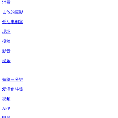
消费
去他的摄影
爱活电刑室
现场
投稿
影音
娱乐
短路三分钟
爱活角斗场
视频
APP
电脑