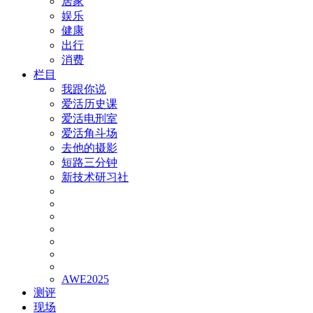
居家
娱乐
健康
出行
消费
栏目
我跟你说
爱活历史课
爱活电刑室
爱活角斗场
去他的摄影
短路三分钟
新技术研习社
AWE2025
测评
现场