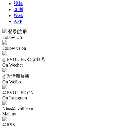
视频
众测
投稿
APP
登录
|
注册
Follow US
Follow us on
@EVOLIFE 公众账号
On Wechat
@爱活新鲜播
On Weibo
@EVOLIFE.CN
On Instagram
Nina@evolife.cn
Mail us
@RSS