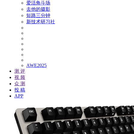
爱活角斗场
去他的摄影
短路三分钟
新技术研习社
AWE2025
测 评
视 频
众 测
投 稿
APP