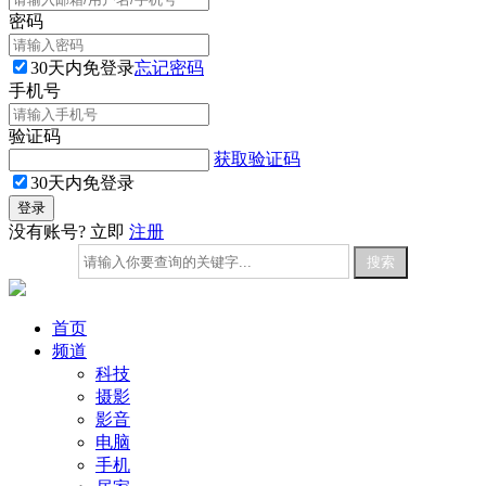
密码
30天内免登录
忘记密码
手机号
验证码
获取验证码
30天内免登录
没有账号? 立即
注册
首页
频道
科技
摄影
影音
电脑
手机