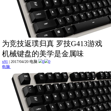
为竞技返璞归真 罗技G413游戏
机械键盘的美学是金属味
x91
|
2017/04/20 电脑
0
0
电脑