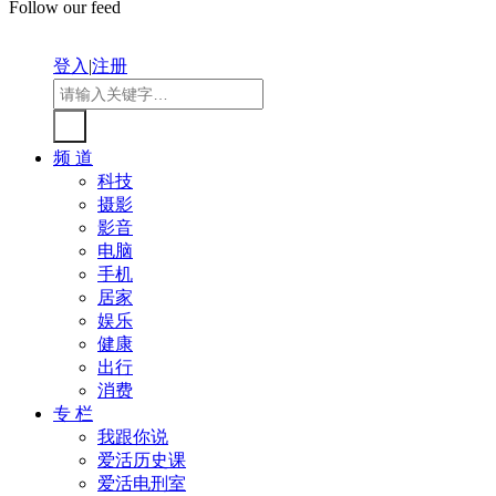
Follow our feed
登入
|
注册
频 道
科技
摄影
影音
电脑
手机
居家
娱乐
健康
出行
消费
专 栏
我跟你说
爱活历史课
爱活电刑室