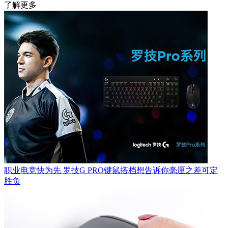
了解更多
职业电竞快为先 罗技G PRO键鼠搭档想告诉你毫厘之差可定
胜负