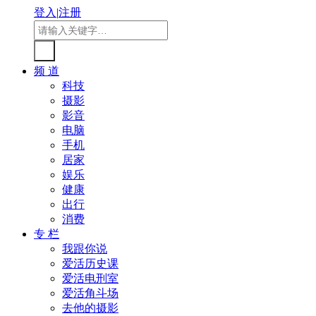
登入
|
注册
频 道
科技
摄影
影音
电脑
手机
居家
娱乐
健康
出行
消费
专 栏
我跟你说
爱活历史课
爱活电刑室
爱活角斗场
去他的摄影