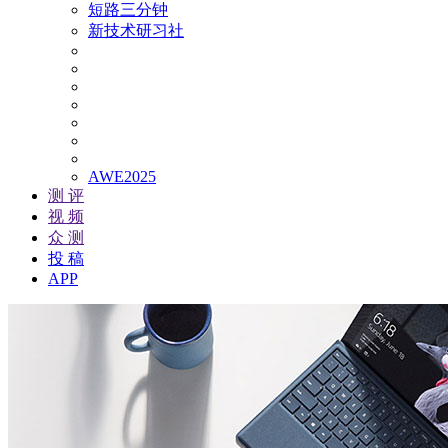
短路三分钟
新技术研习社
AWE2025
测 评
视 频
众 测
投 稿
APP