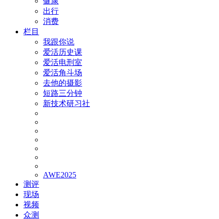
健康
出行
消费
栏目
我跟你说
爱活历史课
爱活电刑室
爱活角斗场
去他的摄影
短路三分钟
新技术研习社
AWE2025
测评
现场
视频
众测