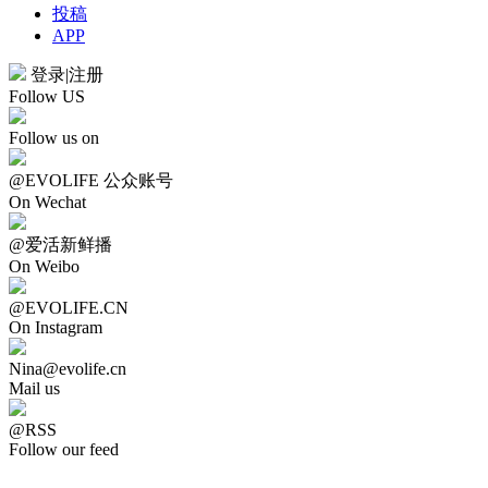
投稿
APP
登录
|
注册
Follow US
Follow us on
@EVOLIFE 公众账号
On Wechat
@爱活新鲜播
On Weibo
@EVOLIFE.CN
On Instagram
Nina@evolife.cn
Mail us
@RSS
Follow our feed