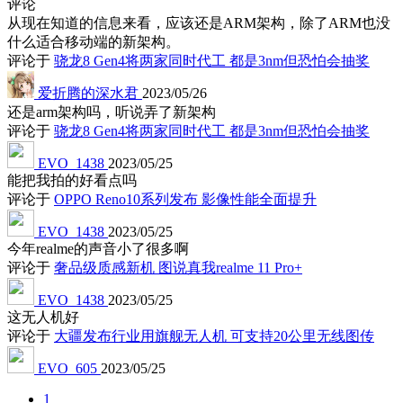
评论
从现在知道的信息来看，应该还是ARM架构，除了ARM也没
什么适合移动端的新架构。
评论于
骁龙8 Gen4将两家同时代工 都是3nm但恐怕会抽奖
爱折腾的深水君
2023/05/26
还是arm架构吗，听说弄了新架构
评论于
骁龙8 Gen4将两家同时代工 都是3nm但恐怕会抽奖
EVO_1438
2023/05/25
能把我拍的好看点吗
评论于
OPPO Reno10系列发布 影像性能全面提升
EVO_1438
2023/05/25
今年realme的声音小了很多啊
评论于
奢品级质感新机 图说真我realme 11 Pro+
EVO_1438
2023/05/25
这无人机好
评论于
大疆发布行业用旗舰无人机 可支持20公里无线图传
EVO_605
2023/05/25
1