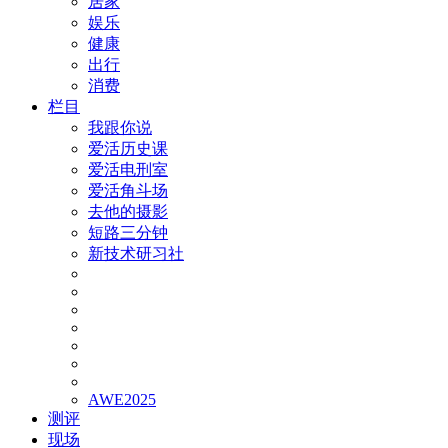
居家
娱乐
健康
出行
消费
栏目
我跟你说
爱活历史课
爱活电刑室
爱活角斗场
去他的摄影
短路三分钟
新技术研习社
AWE2025
测评
现场