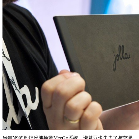
当年N9的辉煌没能挽救MeeGo系统，诺基亚也失去了与苹果