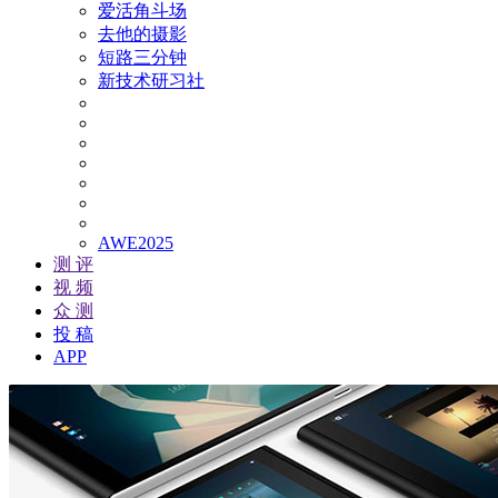
爱活角斗场
去他的摄影
短路三分钟
新技术研习社
AWE2025
测 评
视 频
众 测
投 稿
APP