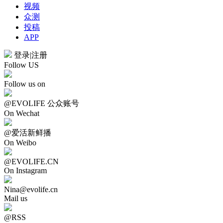
视频
众测
投稿
APP
登录
|
注册
Follow US
Follow us on
@EVOLIFE 公众账号
On Wechat
@爱活新鲜播
On Weibo
@EVOLIFE.CN
On Instagram
Nina@evolife.cn
Mail us
@RSS