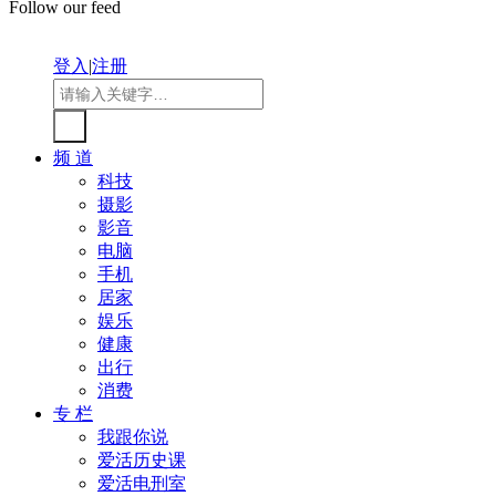
Follow our feed
登入
|
注册
频 道
科技
摄影
影音
电脑
手机
居家
娱乐
健康
出行
消费
专 栏
我跟你说
爱活历史课
爱活电刑室