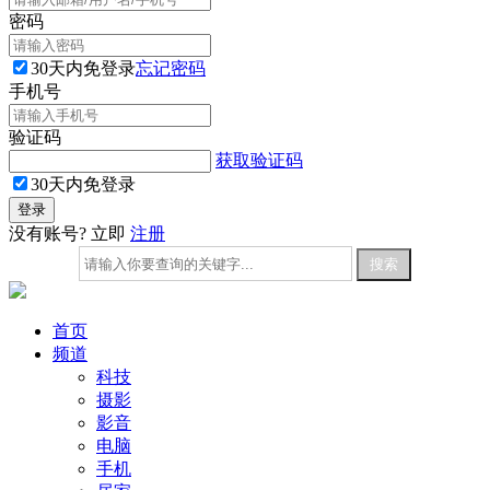
密码
30天内免登录
忘记密码
手机号
验证码
获取验证码
30天内免登录
没有账号? 立即
注册
首页
频道
科技
摄影
影音
电脑
手机