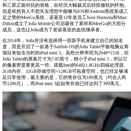
和三星正面对抗的资格，在经历大幅裁员后转投微软的怀抱。
但是依然有人不想失去理想中能够与iOS和Android系统形成三
足之势的MeeGo系统，诺基亚12年老员工Jussi Hurmola和Marc
Dillon成立了Jolla Mobile公司后吸收了塞班和MeeGo的大部分
成员，这也让Jolla成为了老诺基亚的血统继承者。
在2014年，Jolla并没有选择用一部新手机来建立自己的知名
度，而是开启了一款基于Sailfish OS的Jolla Tablet平板电脑众筹
项目来狙击当时的iPad mini 3。虽然分辨率同为2048*1536，但
Jolla Tablet的屏幕尺寸为7.85英寸，稍小于iPad mini 3，所以它
的像素密度要更高一些。搭载Intel的64位1.8GHz四核处理器、
2GB内存、32GB存储空间+128GB可拓展空间，也已经足够满
足日常使用，最主要的是，它的售价仅为189美元（约合人民
币1286元），而iPad mini 3起始售价就已经达到了399美元。