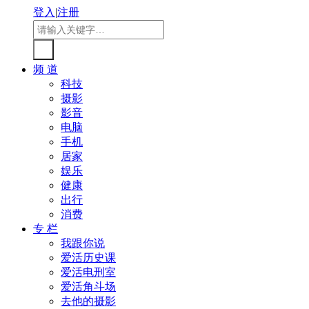
登入
|
注册
频 道
科技
摄影
影音
电脑
手机
居家
娱乐
健康
出行
消费
专 栏
我跟你说
爱活历史课
爱活电刑室
爱活角斗场
去他的摄影