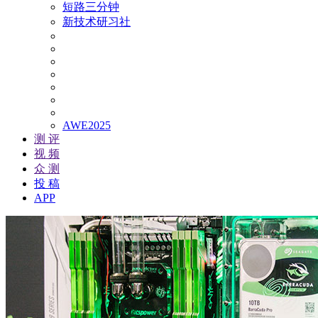
短路三分钟
新技术研习社
AWE2025
测 评
视 频
众 测
投 稿
APP