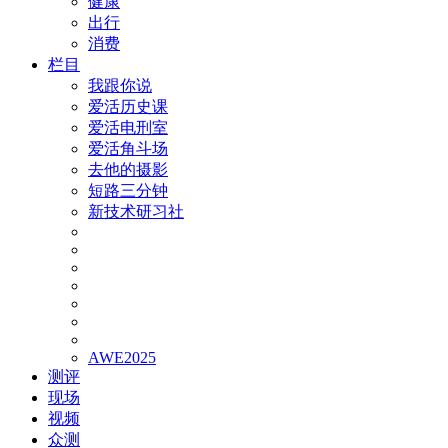
健康
出行
消费
栏目
我跟你说
爱活历史课
爱活电刑室
爱活角斗场
去他的摄影
短路三分钟
新技术研习社
AWE2025
测评
现场
视频
众测