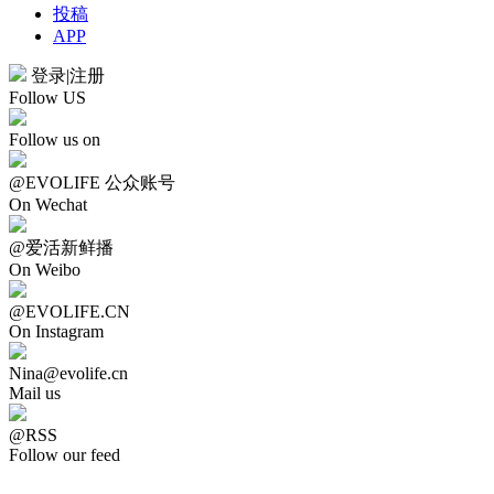
投稿
APP
登录
|
注册
Follow US
Follow us on
@EVOLIFE 公众账号
On Wechat
@爱活新鲜播
On Weibo
@EVOLIFE.CN
On Instagram
Nina@evolife.cn
Mail us
@RSS
Follow our feed