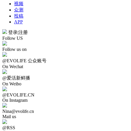
视频
众测
投稿
APP
登录
|
注册
Follow US
Follow us on
@EVOLIFE 公众账号
On Wechat
@爱活新鲜播
On Weibo
@EVOLIFE.CN
On Instagram
Nina@evolife.cn
Mail us
@RSS