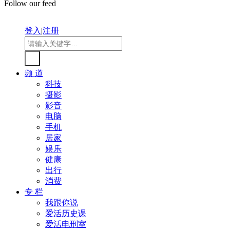
Follow our feed
登入
|
注册
频 道
科技
摄影
影音
电脑
手机
居家
娱乐
健康
出行
消费
专 栏
我跟你说
爱活历史课
爱活电刑室