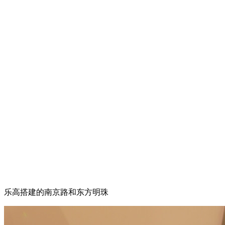
放大视野，还有这些国际地标
乐高城市中心旗舰店的二层代表着“城市”，从楼梯右处的东方
明珠到一堵以乐高积木搭建成的南京路步行街墙都能看出，乐
高方面表示之所以象征着城市，一方面是海纳百川的意义，另
一方面则是希望孩子们的视野放大至全球。