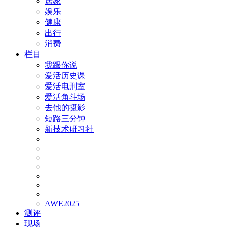
居家
娱乐
健康
出行
消费
栏目
我跟你说
爱活历史课
爱活电刑室
爱活角斗场
去他的摄影
短路三分钟
新技术研习社
AWE2025
测评
现场