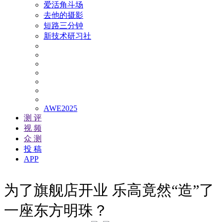
爱活角斗场
去他的摄影
短路三分钟
新技术研习社
AWE2025
测 评
视 频
众 测
投 稿
APP