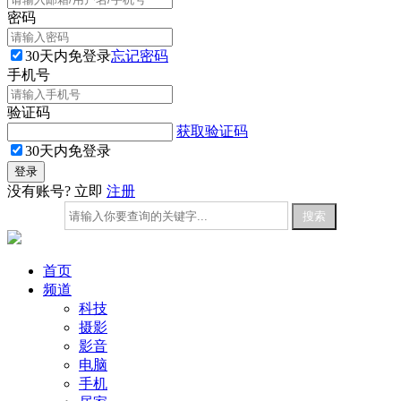
密码
30天内免登录
忘记密码
手机号
验证码
获取验证码
30天内免登录
没有账号? 立即
注册
首页
频道
科技
摄影
影音
电脑
手机