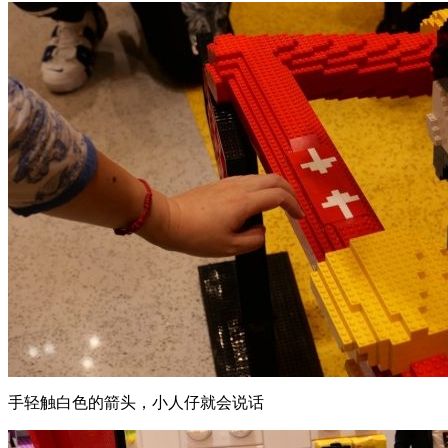
看到上图这辆黄包车了吗？同样地，它也是由乐高积木拼搭而
成。当然，黄包车并不是重点。重点是前方的乐高小人仔车夫
还会说话噢。只要你用手轻触白色的箭头部分，小人仔会说
出“不许动我的黄包车！”、“谢谢你的帮忙。”等话语，再配上