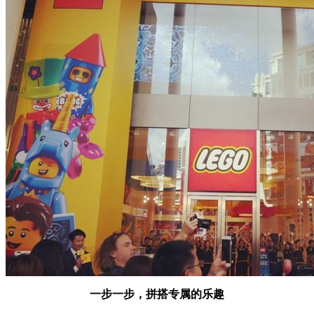
JaileneZ
2018/09/27
3
0
为了旗舰店开业 乐高竟然“造”了一座东方明珠？
曾经位于南京东路的世贸广场在经历了近两年的重整装修后，
在今年9月重新开业。这个被定位“城市剧院”的商厦已经渐渐
成为魔都时髦人士的打卡圣地之一。
Dior、Nike、星巴克等熟悉的一众大牌都在这陆续开了旗舰
店。就在今天，乐高全亚洲首家城市中心旗舰店正式开业，这
是乐高在中国开设的第二家品牌旗舰店，第一家在迪士尼小
镇。