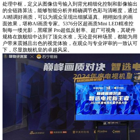
处理中枢，定义从图像信号输入到背光精细化控制和影像输出
的全链路算法，能够智能分析并精确调节色彩与清晰度，通过
AI精调好画质，可以为观众呈现出细腻逼真、栩栩如生的画
面效果，堪称AI画质专家。5376分区超画质Mini LED精准控
制每一缕光影，黑曜屏 Pro超低反射率、超广可视角，其硬件
规格在旗舰组中达到了顶尖水准，无论是何种场景，都能为用
户带来震撼且出色的视觉体验，在观众与专业评审的一致认可
下，尽显旗舰机皇的卓越风采。