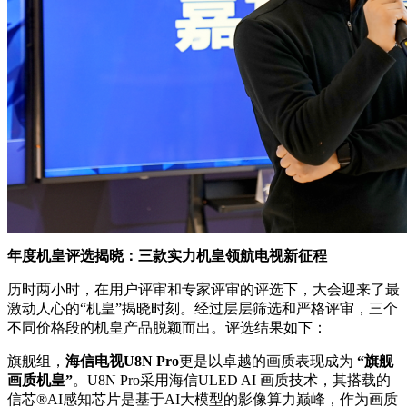
年度机皇评选揭晓：三款实力机皇领航电视新征程
历时两小时，在用户评审和专家评审的评选下，大会迎来了最
激动人心的“机皇”揭晓时刻。经过层层筛选和严格评审，三个
不同价格段的机皇产品脱颖而出。评选结果如下：
旗舰组，
海信电视U8N Pro
更是以卓越的画质表现成为
“旗舰
画质机皇”
。U8N Pro采用海信ULED AI 画质技术，其搭载的
信芯®AI感知芯片是基于AI大模型的影像算力巅峰，作为画质