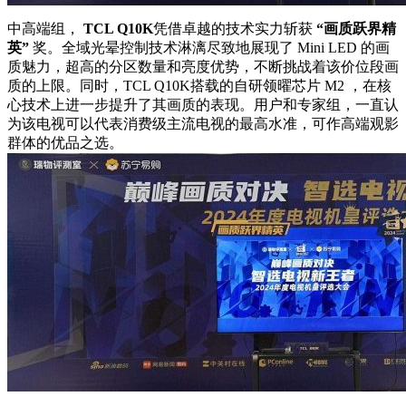
中高端组，
TCL Q10K
凭借卓越的技术实力斩获
“画质跃界精
英”
奖。全域光晕控制技术淋漓尽致地展现了 Mini LED 的画
质魅力，超高的分区数量和亮度优势，不断挑战着该价位段画
质的上限。同时，TCL Q10K搭载的自研领曜芯片 M2 ，在核
心技术上进一步提升了其画质的表现。用户和专家组，一直认
为该电视可以代表消费级主流电视的最高水准，可作高端观影
群体的优品之选。