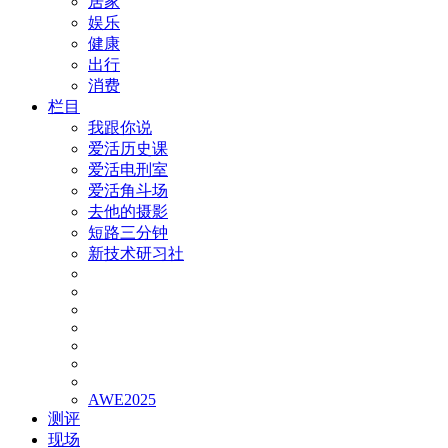
居家
娱乐
健康
出行
消费
栏目
我跟你说
爱活历史课
爱活电刑室
爱活角斗场
去他的摄影
短路三分钟
新技术研习社
AWE2025
测评
现场