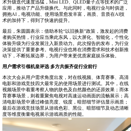
术升级迭代速度迅猛，Mini LED、QLED量子点等技术的广泛
应用，推动了产品升级换代。与此同时，电视行业与时俱进，
拥抱AI，电视功能、使用场景愈发丰富，画质、音质在AI技
术的加持下，得到了快速的提升。
最后，朱圆圆表示：借助本轮“以旧换新”政策，激发起的消费
者购买热情，行业应当乘此东风，以大屏化、智能化，个性化
体验升级为行业发展注入新质动力。此次报告的发布，为行业
决策提供了重要参考。电视行业也将在消费需求和技术创新推
动下，不断拓展边界，为用户带来更优质家庭娱乐体验。
用户需求引领机皇评选 多方共振齐促行业前行
本次大会从用户需求角度出发，对在线视频、体育赛事、高清
电影和游戏竞技四大最常见的使用场景进行测试。其中，在线
视频场景中着重考察人物的肤色及自然颜色的还原效果；而体
育赛事场景，则着重聚焦电视对高速运动画面的流畅展示；高
清电影场景中通过峰值亮度、锐度，暗部细节评估显示画质；
最后在游戏竞技场景从游戏色彩、黑位、暗部细节及动态清晰
度等维度衡量电视展示游戏画质的性能。