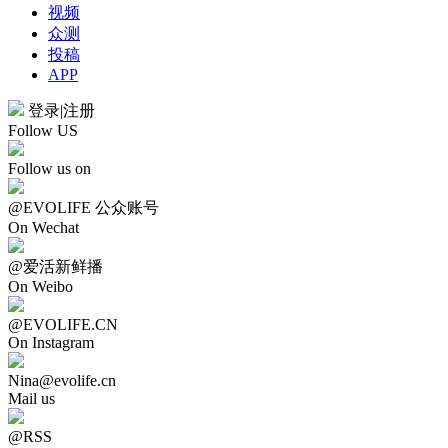
视频
众测
投稿
APP
登录
|
注册
Follow US
Follow us on
@EVOLIFE 公众账号
On Wechat
@爱活新鲜播
On Weibo
@EVOLIFE.CN
On Instagram
Nina@evolife.cn
Mail us
@RSS