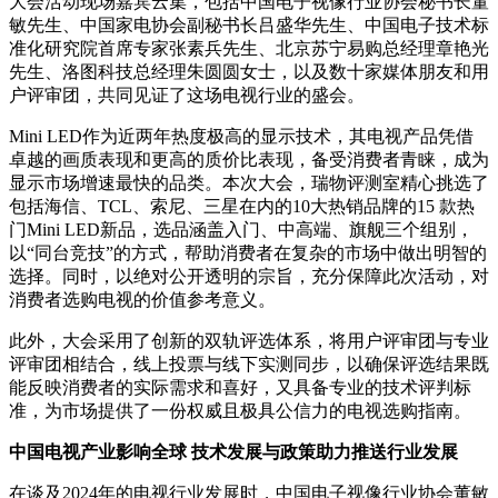
大会活动现场嘉宾云集，包括中国电子视像行业协会秘书长董
敏先生、中国家电协会副秘书长吕盛华先生、中国电子技术标
准化研究院首席专家张素兵先生、北京苏宁易购总经理章艳光
先生、洛图科技总经理朱圆圆女士，以及数十家媒体朋友和用
户评审团，共同见证了这场电视行业的盛会。
Mini LED作为近两年热度极高的显示技术，其电视产品凭借
卓越的画质表现和更高的质价比表现，备受消费者青睐，成为
显示市场增速最快的品类。本次大会，瑞物评测室精心挑选了
包括海信、TCL、索尼、三星在内的10大热销品牌的15 款热
门Mini LED新品，选品涵盖入门、中高端、旗舰三个组别，
以“同台竞技”的方式，帮助消费者在复杂的市场中做出明智的
选择。同时，以绝对公开透明的宗旨，充分保障此次活动，对
消费者选购电视的价值参考意义。
此外，大会采用了创新的双轨评选体系，将用户评审团与专业
评审团相结合，线上投票与线下实测同步，以确保评选结果既
能反映消费者的实际需求和喜好，又具备专业的技术评判标
准，为市场提供了一份权威且极具公信力的电视选购指南。
中国电视产业影响全球 技术发展与政策助力推送行业发展
在谈及2024年的电视行业发展时，中国电子视像行业协会董敏