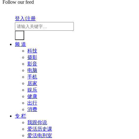
Follow our feed
登入
|
注册
频 道
科技
摄影
影音
电脑
手机
居家
娱乐
健康
出行
消费
专 栏
我跟你说
爱活历史课
爱活电刑室