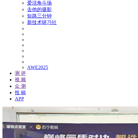
爱活角斗场
去他的摄影
短路三分钟
新技术研习社
AWE2025
测 评
视 频
众 测
投 稿
APP