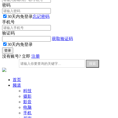
密码
30天内免登录
忘记密码
手机号
验证码
获取验证码
30天内免登录
没有账号? 立即
注册
首页
频道
科技
摄影
影音
电脑
手机