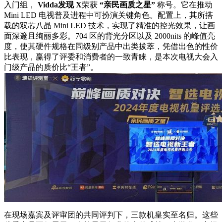
入门组，
V
idda
发现 X
荣获
“亲民画质之星”
称号。它在推动
Mini LED 电视普及进程中可扮演关键角色。配置上，其所搭
载的双芯八晶 Mini LED 技术，实现了精准的控光效果，让画
面深邃且绚丽多彩。704 区的背光分区以及 2000nits 的峰值亮
度，使其硬件规格在同级别产品中出类拔萃，凭借出色的性价
比表现，赢得了评委和消费者的一致青睐，是本次电视大会入
门级产品的质价比“王者”。
在现场嘉宾及评审团的共同评判下，三款机皇实至名归。这些