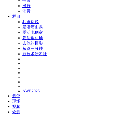
健康
出行
消费
栏目
我跟你说
爱活历史课
爱活电刑室
爱活角斗场
去他的摄影
短路三分钟
新技术研习社
AWE2025
测评
现场
视频
众测