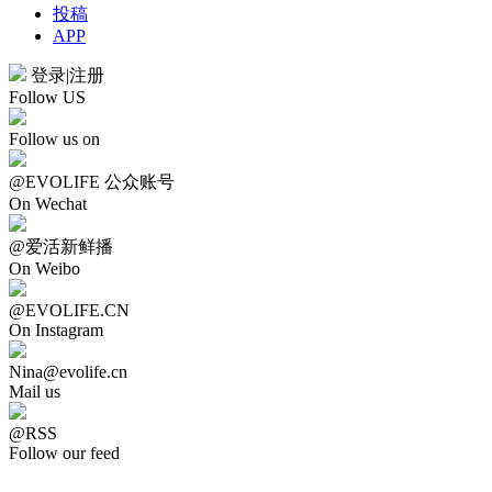
投稿
APP
登录
|
注册
Follow US
Follow us on
@EVOLIFE 公众账号
On Wechat
@爱活新鲜播
On Weibo
@EVOLIFE.CN
On Instagram
Nina@evolife.cn
Mail us
@RSS
Follow our feed