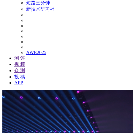
短路三分钟
新技术研习社
AWE2025
测 评
视 频
众 测
投 稿
APP