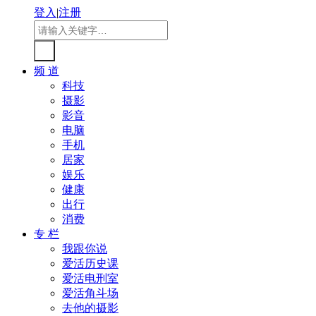
登入
|
注册
频 道
科技
摄影
影音
电脑
手机
居家
娱乐
健康
出行
消费
专 栏
我跟你说
爱活历史课
爱活电刑室
爱活角斗场
去他的摄影