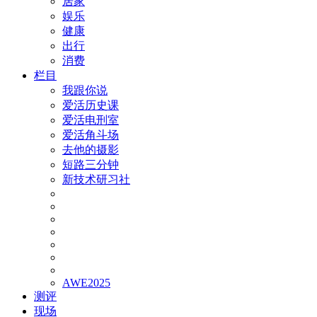
居家
娱乐
健康
出行
消费
栏目
我跟你说
爱活历史课
爱活电刑室
爱活角斗场
去他的摄影
短路三分钟
新技术研习社
AWE2025
测评
现场