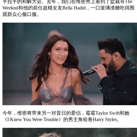
手拉手的和解大会。去年，我们在维密秀上看到了盆栽哥The
Weeknd和他的前任超模女友Bella Hadid，一口玻璃渣糖吃得围
观群众心服口服。
今年，维密将带来另一对昔日的爱侣，霉霉Taylor Swift和她
《I Knew You Were Trouble》的男主角哈卷Harry Styles。