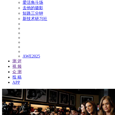
爱活角斗场
去他的摄影
短路三分钟
新技术研习社
AWE2025
测 评
视 频
众 测
投 稿
APP