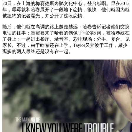
20日，在上海的梅赛德斯奔驰文化中心，登台献唱。早在2012
年，霉霉就和哈卷展开了一段地下恋情，很快，他们就因为就
被纽约的记者曝光，并公开了这段恋情。
随后，他们就在高调的路上越走越远：哈卷告诉记者他们交换
电话的往事；霉霉要来了哈卷的偶像手写的歌词，被哈卷纹在
了身上；一起进出餐厅、录音室、彩排现场；分手、复合、见
家长。不过，由于哈卷还在上学，Taylor又奔波于工作，聚少
离多的两人最终还是没有在一起。