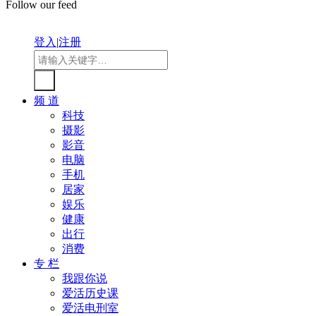
Follow our feed
登入
|
注册
频 道
科技
摄影
影音
电脑
手机
居家
娱乐
健康
出行
消费
专 栏
我跟你说
爱活历史课
爱活电刑室