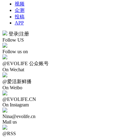
视频
众测
投稿
APP
登录
|
注册
Follow US
Follow us on
@EVOLIFE 公众账号
On Wechat
@爱活新鲜播
On Weibo
@EVOLIFE.CN
On Instagram
Nina@evolife.cn
Mail us
@RSS