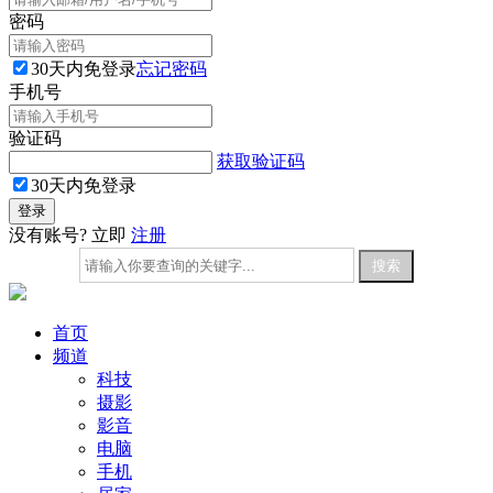
密码
30天内免登录
忘记密码
手机号
验证码
获取验证码
30天内免登录
没有账号? 立即
注册
首页
频道
科技
摄影
影音
电脑
手机