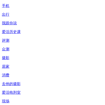
手机
出行
我跟你说
爱活历史课
评测
众测
摄影
居家
消费
去他的摄影
爱活电刑室
现场