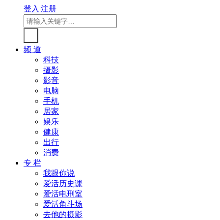
登入
|
注册
频 道
科技
摄影
影音
电脑
手机
居家
娱乐
健康
出行
消费
专 栏
我跟你说
爱活历史课
爱活电刑室
爱活角斗场
去他的摄影