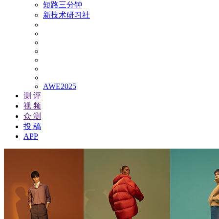
短路三分钟
新技术研习社
AWE2025
测 评
视 频
众 测
投 稿
APP