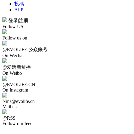
投稿
APP
登录
|
注册
Follow US
Follow us on
@EVOLIFE 公众账号
On Wechat
@爱活新鲜播
On Weibo
@EVOLIFE.CN
On Instagram
Nina@evolife.cn
Mail us
@RSS
Follow our feed