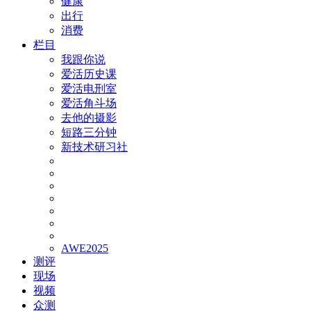
健康
出行
消费
栏目
我跟你说
爱活历史课
爱活电刑室
爱活角斗场
去他的摄影
短路三分钟
新技术研习社
AWE2025
测评
现场
视频
众测