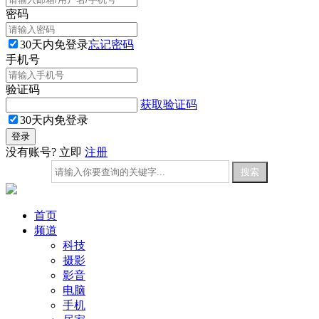
密码
30天内免登录
忘记密码
手机号
验证码
获取验证码
30天内免登录
没有账号? 立即
注册
首页
频道
科技
摄影
影音
电脑
手机