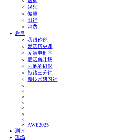
居家
娱乐
健康
出行
消费
栏目
我跟你说
爱活历史课
爱活电刑室
爱活角斗场
去他的摄影
短路三分钟
新技术研习社
AWE2025
测评
现场