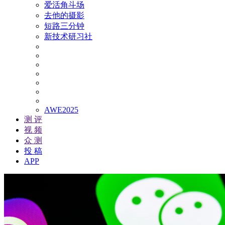
爱活角斗场
去他的摄影
短路三分钟
新技术研习社
AWE2025
测 评
视 频
众 测
投 稿
APP