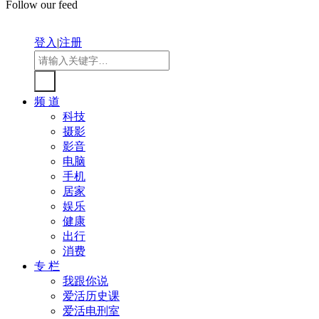
Follow our feed
登入
|
注册
频 道
科技
摄影
影音
电脑
手机
居家
娱乐
健康
出行
消费
专 栏
我跟你说
爱活历史课
爱活电刑室