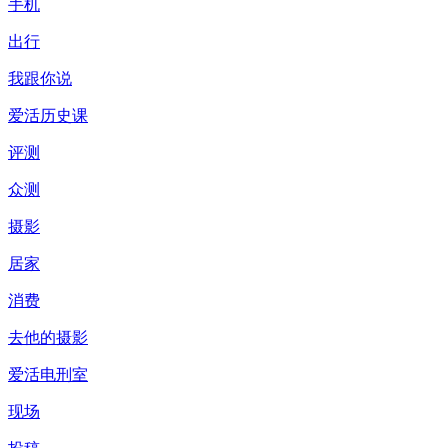
手机
出行
我跟你说
爱活历史课
评测
众测
摄影
居家
消费
去他的摄影
爱活电刑室
现场