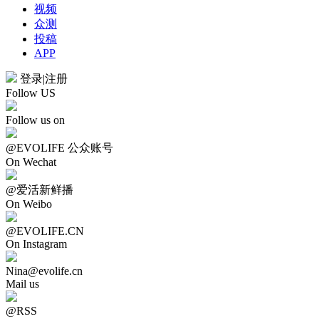
视频
众测
投稿
APP
登录
|
注册
Follow US
Follow us on
@EVOLIFE 公众账号
On Wechat
@爱活新鲜播
On Weibo
@EVOLIFE.CN
On Instagram
Nina@evolife.cn
Mail us
@RSS