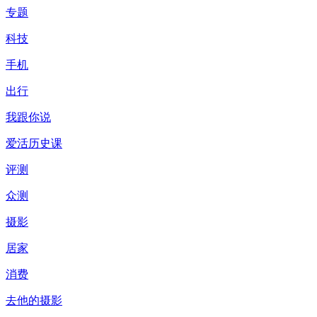
专题
科技
手机
出行
我跟你说
爱活历史课
评测
众测
摄影
居家
消费
去他的摄影