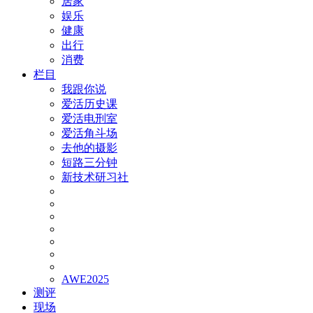
居家
娱乐
健康
出行
消费
栏目
我跟你说
爱活历史课
爱活电刑室
爱活角斗场
去他的摄影
短路三分钟
新技术研习社
AWE2025
测评
现场