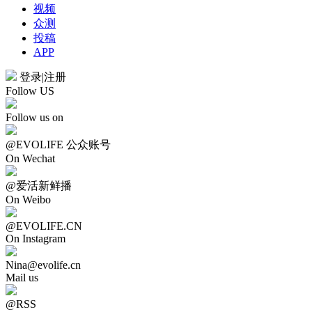
视频
众测
投稿
APP
登录
|
注册
Follow US
Follow us on
@EVOLIFE 公众账号
On Wechat
@爱活新鲜播
On Weibo
@EVOLIFE.CN
On Instagram
Nina@evolife.cn
Mail us
@RSS