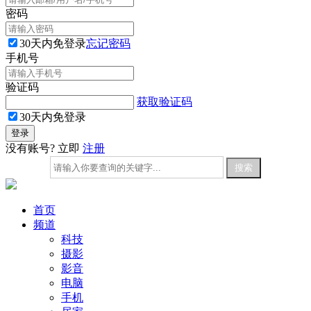
密码
30天内免登录
忘记密码
手机号
验证码
获取验证码
30天内免登录
没有账号? 立即
注册
首页
频道
科技
摄影
影音
电脑
手机