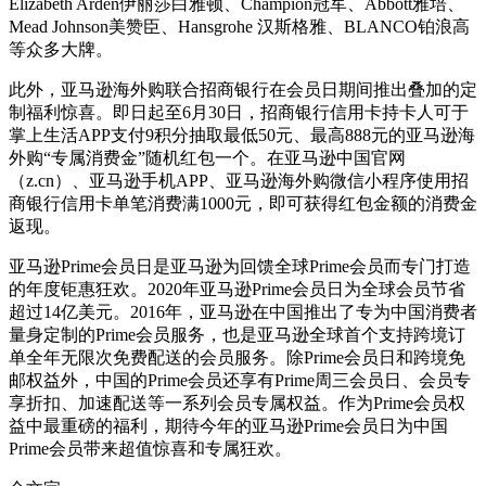
Elizabeth Arden伊丽莎白雅顿、Champion冠军、Abbott雅培、
Mead Johnson美赞臣、Hansgrohe 汉斯格雅、BLANCO铂浪高
等众多大牌。
此外，亚马逊海外购联合招商银行在会员日期间推出叠加的定
制福利惊喜。即日起至6月30日，招商银行信用卡持卡人可于
掌上生活APP支付9积分抽取最低50元、最高888元的亚马逊海
外购“专属消费金”随机红包一个。在亚马逊中国官网
（z.cn）、亚马逊手机APP、亚马逊海外购微信小程序使用招
商银行信用卡单笔消费满1000元，即可获得红包金额的消费金
返现。
亚马逊Prime会员日是亚马逊为回馈全球Prime会员而专门打造
的年度钜惠狂欢。2020年亚马逊Prime会员日为全球会员节省
超过14亿美元。2016年，亚马逊在中国推出了专为中国消费者
量身定制的Prime会员服务，也是亚马逊全球首个支持跨境订
单全年无限次免费配送的会员服务。除Prime会员日和跨境免
邮权益外，中国的Prime会员还享有Prime周三会员日、会员专
享折扣、加速配送等一系列会员专属权益。作为Prime会员权
益中最重磅的福利，期待今年的亚马逊Prime会员日为中国
Prime会员带来超值惊喜和专属狂欢。