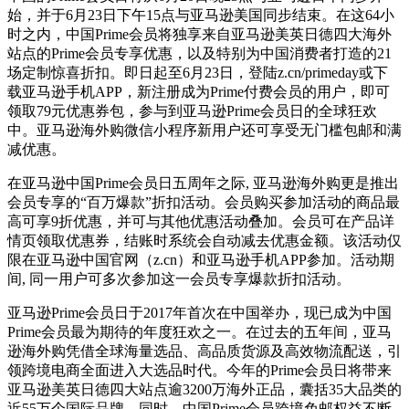
始，并于6月23日下午15点与亚马逊美国同步结束。在这64小
时之内，中国Prime会员将独享来自亚马逊美英日德四大海外
站点的Prime会员专享优惠，以及特别为中国消费者打造的21
场定制惊喜折扣。即日起至6月23日，登陆z.cn/primeday或下
载亚马逊手机APP，新注册成为Prime付费会员的用户，即可
领取79元优惠券包，参与到亚马逊Prime会员日的全球狂欢
中。亚马逊海外购微信小程序新用户还可享受无门槛包邮和满
减优惠。
在亚马逊中国Prime会员日五周年之际, 亚马逊海外购更是推出
会员专享的“百万爆款”折扣活动。会员购买参加活动的商品最
高可享9折优惠，并可与其他优惠活动叠加。会员可在产品详
情页领取优惠券，结账时系统会自动减去优惠金额。该活动仅
限在亚马逊中国官网（z.cn）和亚马逊手机APP参加。活动期
间, 同一用户可多次参加这一会员专享爆款折扣活动。
亚马逊Prime会员日于2017年首次在中国举办，现已成为中国
Prime会员最为期待的年度狂欢之一。在过去的五年间，亚马
逊海外购凭借全球海量选品、高品质货源及高效物流配送，引
领跨境电商全面进入大选品时代。今年的Prime会员日将带来
亚马逊美英日德四大站点逾3200万海外正品，囊括35大品类的
近55万个国际品牌。同时，中国Prime会员跨境免邮权益不断