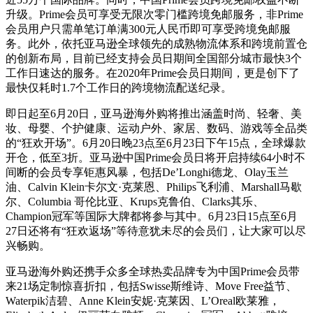
升级。Prime会员可享受无限次零门槛跨境免邮服务，非Prime
会员用户只需单笔订单满300元人民币即可享受跨境免邮服
务。此外，依托亚马逊全球领先的成熟物流体系和跨境前置仓
的创新布局，目前已经支持会员日期间全国部分城市最快3个
工作日速达的服务。在2020年Prime会员日期间，更是创下了
最快仅耗时1.7个工作日的跨境物流配送纪录。
即日起至6月20日，亚马逊海外购将推出涵盖时尚、轻奢、美
妆、母婴、个护健康、运动户外、家居、数码、游戏等全品类
的“狂欢开场”。6月20日晚23点至6月23日下午15点，全球爆款
开仓，低至3折。亚马逊中国Prime会员日将开启持续64小时不
间断的会员专享钜惠风暴，包括De’Longhi德龙、Olay玉兰
油、Calvin Klein卡尔文·克莱恩、Philips飞利浦、Marshall马歇
尔、Columbia 哥伦比亚、Krups克鲁伯、Clarks其乐、
Champion冠军等国际大牌都将参与其中。6月23日15点至6月
27日还将有“狂欢返场”等待意犹未尽的会员们，让大家可以尽
兴畅购。
亚马逊海外购还携手众多全球热卖品牌专为中国Prime会员带
来21场定制惊喜折扣，包括Swisse斯维诗、Move Free益节、
Waterpik洁碧、Anne Klein安妮·克莱因、L’Oreal欧莱雅，