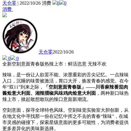
天仓零
|
2022/10/26 消费
0
0
消费
天仓零
2022/10/26
0
0
全新空刻意面青春版热辣上市：鲜活恣意 无辣不欢
辣味，是一份让人欲罢不能、浓墨重彩的舌尖记忆。一点辣味
入口，沉睡的味蕾被激活，胃口大开，焕发青春的感觉。在今
年“双11”到来之际，
「空刻意面青春版」——川香麻辣番茄肉
酱烩意大利面、湘辣擂椒风味鸡肉烩意大利面
，两种新口味热
辣上市，掀起敢想敢玩的辣口意面新潮流。
空刻意面，探寻全球特色风味。空刻味觉实验室大胆创新，从
在地文化中寻找那一份在记忆中挥之不去的青春“辣味”，在城
市灵感的碰撞下，探索星级意面的更多可能性，为消费者提供
更多差异化的美味新选择。