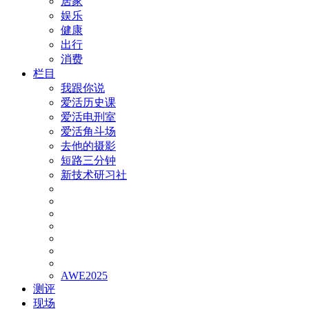
居家
娱乐
健康
出行
消费
栏目
我跟你说
爱活历史课
爱活电刑室
爱活角斗场
去他的摄影
短路三分钟
新技术研习社
AWE2025
测评
现场