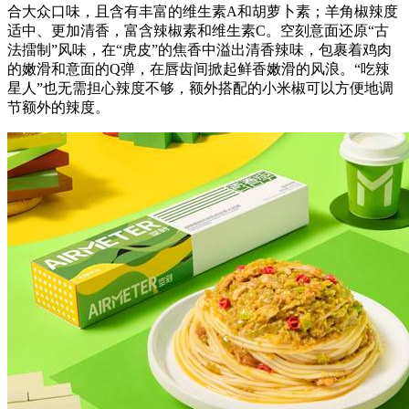
合大众口味，且含有丰富的维生素A和胡萝卜素；羊角椒辣度
适中、更加清香，富含辣椒素和维生素C。空刻意面还原“古
法擂制”风味，在“虎皮”的焦香中溢出清香辣味，包裹着鸡肉
的嫩滑和意面的Q弹，在唇齿间掀起鲜香嫩滑的风浪。“吃辣
星人”也无需担心辣度不够，额外搭配的小米椒可以方便地调
节额外的辣度。