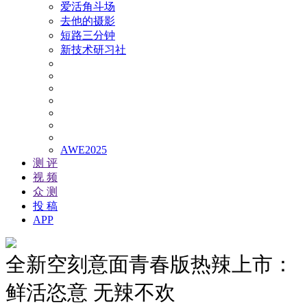
爱活角斗场
去他的摄影
短路三分钟
新技术研习社
AWE2025
测 评
视 频
众 测
投 稿
APP
全新空刻意面青春版热辣上市：
鲜活恣意 无辣不欢