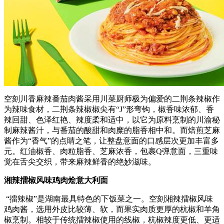
空刻川香麻辣番茄肉酱采用川菜厨师极为偏爱的二荆条辣椒作
为辣味食材，二荆条辣椒椒尖有“J”形弯钩，椒香味浓郁、香
辣回甜、色泽红艳、辣度柔和适中，以它为原料烹制的川渝秘
制麻辣酱汁，与番茄的酸甜和肉糜的脂香相中和。而焙煎芝麻
酱作为“香气”的点睛之笔，让整盘意面的口感层次更加丰富多
元。红油椒香、肉粒脂香、芝麻浓香，包裹Q弹意面，三重味
觉在舌尖交织，带来麻辣鲜香的绝妙滋味。
湘辣擂椒风味鸡肉烩意大利面
“擂辣椒”是湖南最具特色的下饭菜之一。空刻湘辣擂椒风味
鸡肉酱，选用外皮比较薄、软，而果实肉质更厚的杭椒和羊角
椒烹制。相较于传统擂辣椒使用的线椒，杭椒辣度更低、更适