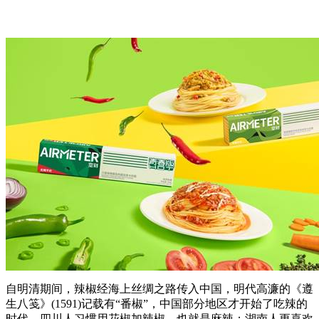
自明清期间，辣椒经海上丝绸之路传入中国，明代高濂的《遵
生八笺》(1591)记载有“番椒”，中国部分地区才开始了吃辣的
时代。四川人习惯用花椒加辣椒，也就是麻辣；湖南人更喜欢