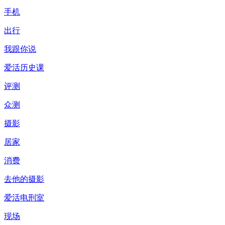
手机
出行
我跟你说
爱活历史课
评测
众测
摄影
居家
消费
去他的摄影
爱活电刑室
现场