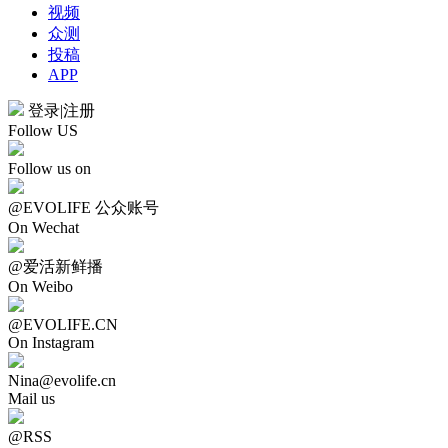
视频
众测
投稿
APP
登录
|
注册
Follow US
Follow us on
@EVOLIFE 公众账号
On Wechat
@爱活新鲜播
On Weibo
@EVOLIFE.CN
On Instagram
Nina@evolife.cn
Mail us
@RSS