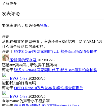
了解更多
发表评论
要发表评论，您必须先
登录
。
评论
从现在知道的信息来看，应该还是ARM架构，除了ARM也没
什么适合移动端的新架构。
评论于
骁龙8 Gen4将两家同时代工 都是3nm但恐怕会抽奖
爱折腾的深水君
2023/05/26
还是arm架构吗，听说弄了新架构
评论于
骁龙8 Gen4将两家同时代工 都是3nm但恐怕会抽奖
EVO_1438
2023/05/25
能把我拍的好看点吗
评论于
OPPO Reno10系列发布 影像性能全面提升
EVO_1438
2023/05/25
今年realme的声音小了很多啊
评论于
奢品级质感新机 图说真我realme 11 Pro+