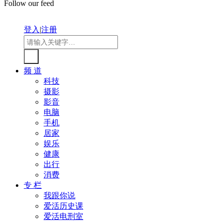
Follow our feed
登入
|
注册
频 道
科技
摄影
影音
电脑
手机
居家
娱乐
健康
出行
消费
专 栏
我跟你说
爱活历史课
爱活电刑室