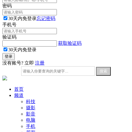
密码
30天内免登录
忘记密码
手机号
验证码
获取验证码
30天内免登录
没有账号? 立即
注册
首页
频道
科技
摄影
影音
电脑
手机