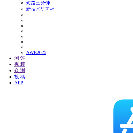
短路三分钟
新技术研习社
AWE2025
测 评
视 频
众 测
投 稿
APP