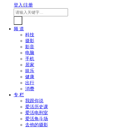
登入
|
注册
频 道
科技
摄影
影音
电脑
手机
居家
娱乐
健康
出行
消费
专 栏
我跟你说
爱活历史课
爱活电刑室
爱活角斗场
去他的摄影