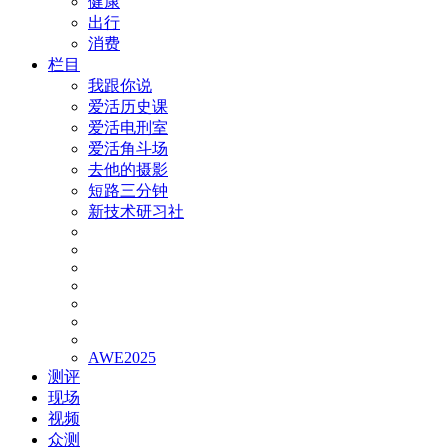
健康
出行
消费
栏目
我跟你说
爱活历史课
爱活电刑室
爱活角斗场
去他的摄影
短路三分钟
新技术研习社
AWE2025
测评
现场
视频
众测