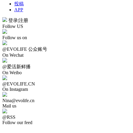
投稿
APP
登录
|
注册
Follow US
Follow us on
@EVOLIFE 公众账号
On Wechat
@爱活新鲜播
On Weibo
@EVOLIFE.CN
On Instagram
Nina@evolife.cn
Mail us
@RSS
Follow our feed