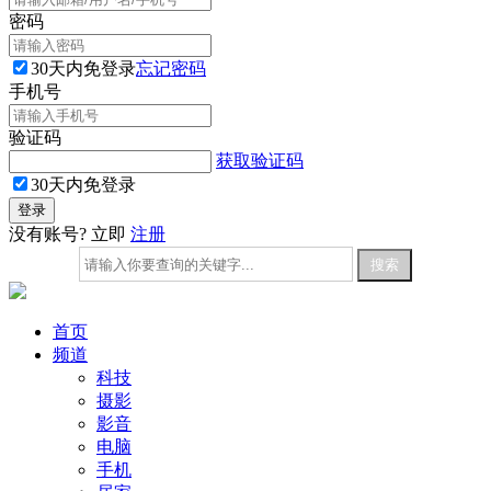
密码
30天内免登录
忘记密码
手机号
验证码
获取验证码
30天内免登录
没有账号? 立即
注册
首页
频道
科技
摄影
影音
电脑
手机