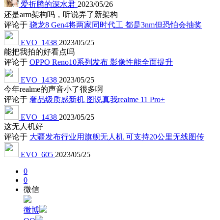
爱折腾的深水君
2023/05/26
还是arm架构吗，听说弄了新架构
评论于
骁龙8 Gen4将两家同时代工 都是3nm但恐怕会抽奖
EVO_1438
2023/05/25
能把我拍的好看点吗
评论于
OPPO Reno10系列发布 影像性能全面提升
EVO_1438
2023/05/25
今年realme的声音小了很多啊
评论于
奢品级质感新机 图说真我realme 11 Pro+
EVO_1438
2023/05/25
这无人机好
评论于
大疆发布行业用旗舰无人机 可支持20公里无线图传
EVO_605
2023/05/25
0
0
微信
微博