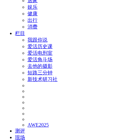
居家
娱乐
健康
出行
消费
栏目
我跟你说
爱活历史课
爱活电刑室
爱活角斗场
去他的摄影
短路三分钟
新技术研习社
AWE2025
测评
现场