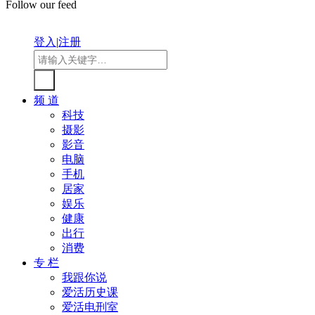
Follow our feed
登入
|
注册
频 道
科技
摄影
影音
电脑
手机
居家
娱乐
健康
出行
消费
专 栏
我跟你说
爱活历史课
爱活电刑室