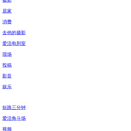
摄影
居家
消费
去他的摄影
爱活电刑室
现场
投稿
影音
娱乐
短路三分钟
爱活角斗场
视频