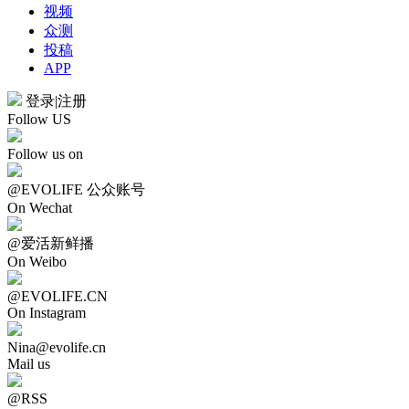
视频
众测
投稿
APP
登录
|
注册
Follow US
Follow us on
@EVOLIFE 公众账号
On Wechat
@爱活新鲜播
On Weibo
@EVOLIFE.CN
On Instagram
Nina@evolife.cn
Mail us
@RSS