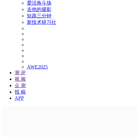
爱活角斗场
去他的摄影
短路三分钟
新技术研习社
AWE2025
测 评
视 频
众 测
投 稿
APP