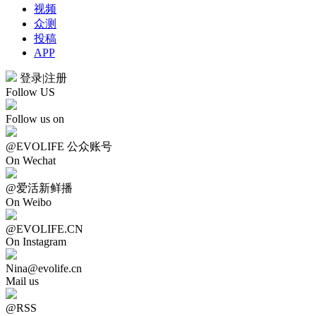
视频
众测
投稿
APP
登录
|
注册
Follow US
Follow us on
@EVOLIFE 公众账号
On Wechat
@爱活新鲜播
On Weibo
@EVOLIFE.CN
On Instagram
Nina@evolife.cn
Mail us
@RSS