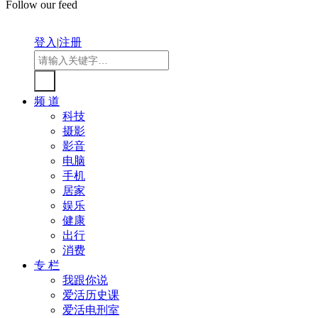
Follow our feed
登入
|
注册
频 道
科技
摄影
影音
电脑
手机
居家
娱乐
健康
出行
消费
专 栏
我跟你说
爱活历史课
爱活电刑室