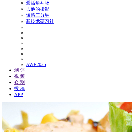
爱活角斗场
去他的摄影
短路三分钟
新技术研习社
AWE2025
测 评
视 频
众 测
投 稿
APP