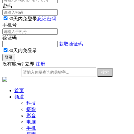
密码
30天内免登录
忘记密码
手机号
验证码
获取验证码
30天内免登录
没有账号? 立即
注册
首页
频道
科技
摄影
影音
电脑
手机