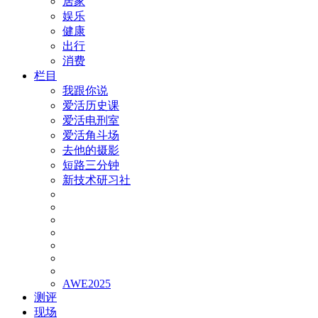
居家
娱乐
健康
出行
消费
栏目
我跟你说
爱活历史课
爱活电刑室
爱活角斗场
去他的摄影
短路三分钟
新技术研习社
AWE2025
测评
现场