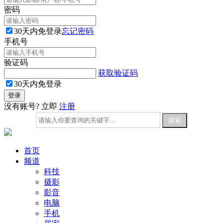
密码
30天内免登录
忘记密码
手机号
验证码
获取验证码
30天内免登录
没有账号? 立即
注册
首页
频道
科技
摄影
影音
电脑
手机