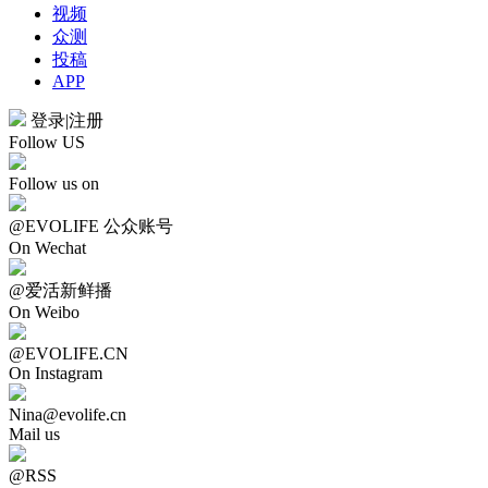
视频
众测
投稿
APP
登录
|
注册
Follow US
Follow us on
@EVOLIFE 公众账号
On Wechat
@爱活新鲜播
On Weibo
@EVOLIFE.CN
On Instagram
Nina@evolife.cn
Mail us
@RSS