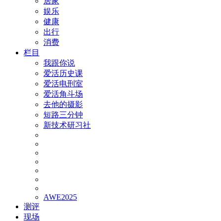
居家
娱乐
健康
出行
消费
栏目
我跟你说
爱活历史课
爱活电刑室
爱活角斗场
去他的摄影
短路三分钟
新技术研习社
AWE2025
测评
现场