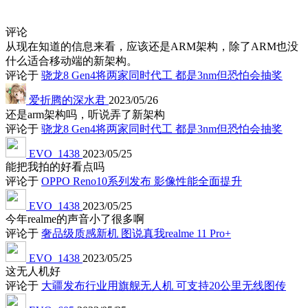
评论
从现在知道的信息来看，应该还是ARM架构，除了ARM也没
什么适合移动端的新架构。
评论于
骁龙8 Gen4将两家同时代工 都是3nm但恐怕会抽奖
爱折腾的深水君
2023/05/26
还是arm架构吗，听说弄了新架构
评论于
骁龙8 Gen4将两家同时代工 都是3nm但恐怕会抽奖
EVO_1438
2023/05/25
能把我拍的好看点吗
评论于
OPPO Reno10系列发布 影像性能全面提升
EVO_1438
2023/05/25
今年realme的声音小了很多啊
评论于
奢品级质感新机 图说真我realme 11 Pro+
EVO_1438
2023/05/25
这无人机好
评论于
大疆发布行业用旗舰无人机 可支持20公里无线图传