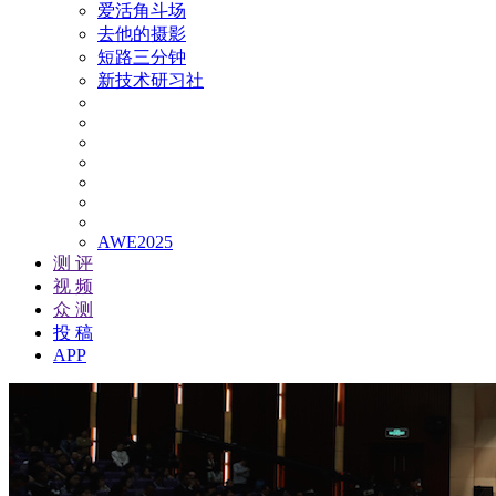
爱活角斗场
去他的摄影
短路三分钟
新技术研习社
AWE2025
测 评
视 频
众 测
投 稿
APP