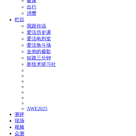
健康
出行
消费
栏目
我跟你说
爱活历史课
爱活电刑室
爱活角斗场
去他的摄影
短路三分钟
新技术研习社
AWE2025
测评
现场
视频
众测