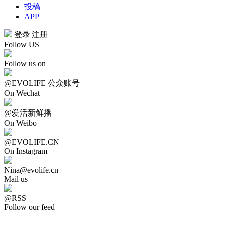
投稿
APP
登录
|
注册
Follow US
Follow us on
@EVOLIFE 公众账号
On Wechat
@爱活新鲜播
On Weibo
@EVOLIFE.CN
On Instagram
Nina@evolife.cn
Mail us
@RSS
Follow our feed