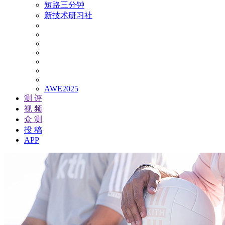
短路三分钟
新技术研习社
AWE2025
测 评
视 频
众 测
投 稿
APP