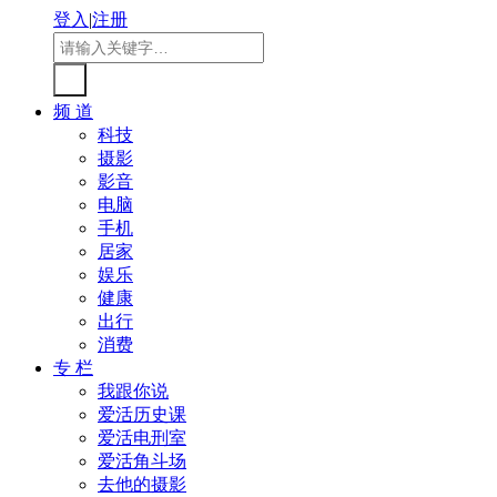
登入
|
注册
频 道
科技
摄影
影音
电脑
手机
居家
娱乐
健康
出行
消费
专 栏
我跟你说
爱活历史课
爱活电刑室
爱活角斗场
去他的摄影