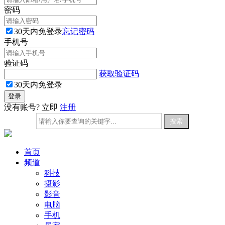
密码
30天内免登录
忘记密码
手机号
验证码
获取验证码
30天内免登录
没有账号? 立即
注册
首页
频道
科技
摄影
影音
电脑
手机