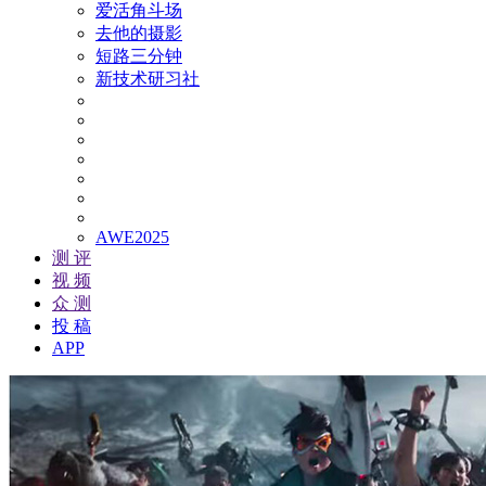
爱活角斗场
去他的摄影
短路三分钟
新技术研习社
AWE2025
测 评
视 频
众 测
投 稿
APP