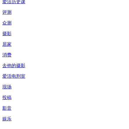
爱活历史课
评测
众测
摄影
居家
消费
去他的摄影
爱活电刑室
现场
投稿
影音
娱乐