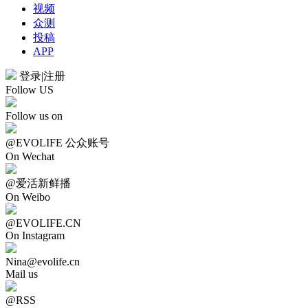
视频
众测
投稿
APP
登录
|
注册
Follow US
Follow us on
@EVOLIFE 公众账号
On Wechat
@爱活新鲜播
On Weibo
@EVOLIFE.CN
On Instagram
Nina@evolife.cn
Mail us
@RSS