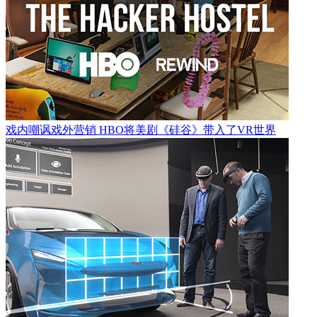
戏内嘲讽戏外营销 HBO将美剧《硅谷》带入了VR世界