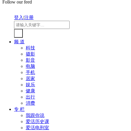
Follow our feed
登入
|
注册
频 道
科技
摄影
影音
电脑
手机
居家
娱乐
健康
出行
消费
专 栏
我跟你说
爱活历史课
爱活电刑室