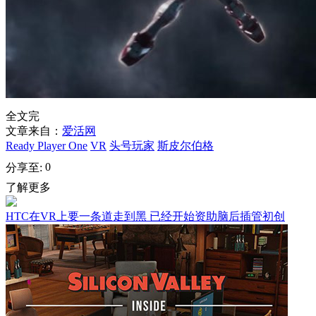
全文完
文章来自：
爱活网
Ready Player One
VR
头号玩家
斯皮尔伯格
0
分享至:
了解更多
HTC在VR上要一条道走到黑 已经开始资助脑后插管初创