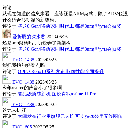
评论
从现在知道的信息来看，应该还是ARM架构，除了ARM也没
什么适合移动端的新架构。
评论于
骁龙8 Gen4将两家同时代工 都是3nm但恐怕会抽奖
爱折腾的深水君
2023/05/26
还是arm架构吗，听说弄了新架构
评论于
骁龙8 Gen4将两家同时代工 都是3nm但恐怕会抽奖
EVO_1438
2023/05/25
能把我拍的好看点吗
评论于
OPPO Reno10系列发布 影像性能全面提升
EVO_1438
2023/05/25
今年realme的声音小了很多啊
评论于
奢品级质感新机 图说真我realme 11 Pro+
EVO_1438
2023/05/25
这无人机好
评论于
大疆发布行业用旗舰无人机 可支持20公里无线图传
EVO_605
2023/05/25