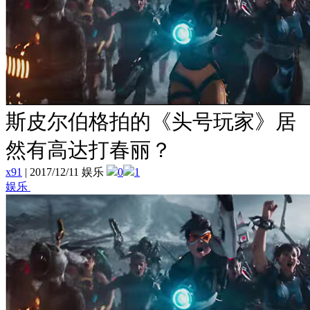
斯皮尔伯格拍的《头号玩家》居
然有高达打春丽？
x91
|
2017/12/11 娱乐
0
1
娱乐