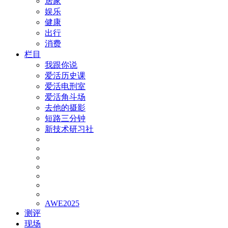
居家
娱乐
健康
出行
消费
栏目
我跟你说
爱活历史课
爱活电刑室
爱活角斗场
去他的摄影
短路三分钟
新技术研习社
AWE2025
测评
现场