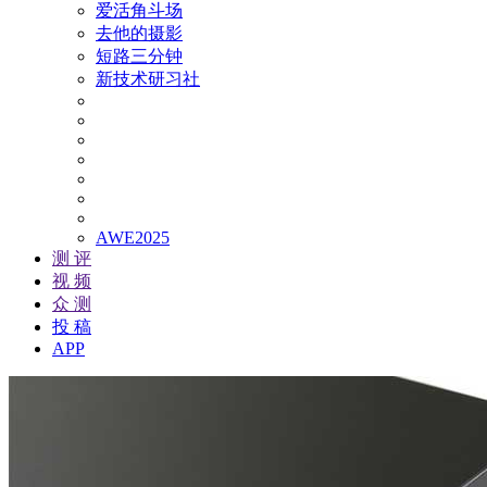
爱活角斗场
去他的摄影
短路三分钟
新技术研习社
AWE2025
测 评
视 频
众 测
投 稿
APP