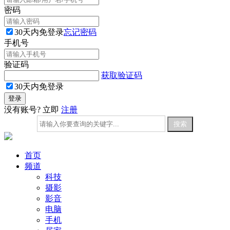
密码
30天内免登录
忘记密码
手机号
验证码
获取验证码
30天内免登录
没有账号? 立即
注册
首页
频道
科技
摄影
影音
电脑
手机