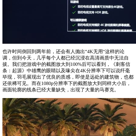
也许时间倒回到两年前，还会有人抛出“4K无用“这样的论
调，但到今天，几乎每个人都已经沉浸在高清画质中无法自
拔。我们把游戏中的截图放大到100%后可以看到，《刺客信
条：起源》中雄鹰的眼睛以及喙尖在4K分辨率下可以说纤毫
毕现，羽毛展现出了优良的质感，即使是远处的建筑物，也都
还依稀可见。而在1080p分辨率下的截图放大到同样大小后，
画面轮廓的线条已经大量缺失，出现了大量的马赛克。