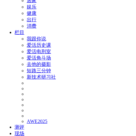
居家
娱乐
健康
出行
消费
栏目
我跟你说
爱活历史课
爱活电刑室
爱活角斗场
去他的摄影
短路三分钟
新技术研习社
AWE2025
测评
现场