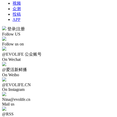
视频
众测
投稿
APP
登录
|
注册
Follow US
Follow us on
@EVOLIFE 公众账号
On Wechat
@爱活新鲜播
On Weibo
@EVOLIFE.CN
On Instagram
Nina@evolife.cn
Mail us
@RSS