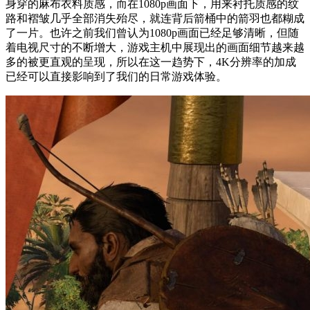
身穿的麻布衣料质感，而在1080p画面下，用来衬托质感的纹
路和褶皱几乎全部消失殆尽，就连背后箭桶中的箭羽也都糊成
了一片。也许之前我们曾认为1080p画面已经足够清晰，但随
着电视尺寸的不断增大，游戏主机中展现出的画面细节越来越
多的被更直观的呈现，所以在这一趋势下，4K分辨率的加成
已经可以直接影响到了我们的日常游戏体验。