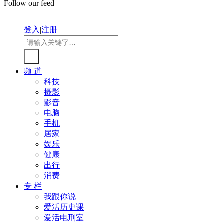
Follow our feed
登入
|
注册
频 道
科技
摄影
影音
电脑
手机
居家
娱乐
健康
出行
消费
专 栏
我跟你说
爱活历史课
爱活电刑室