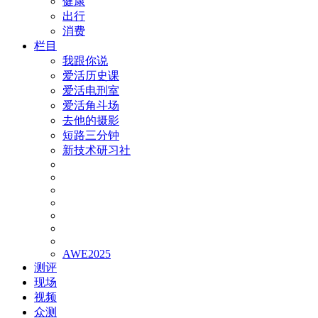
健康
出行
消费
栏目
我跟你说
爱活历史课
爱活电刑室
爱活角斗场
去他的摄影
短路三分钟
新技术研习社
AWE2025
测评
现场
视频
众测