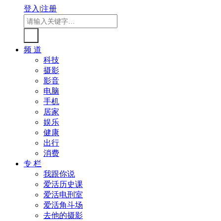
登入
|
注册
频 道
科技
摄影
影音
电脑
手机
居家
娱乐
健康
出行
消费
专 栏
我跟你说
爱活历史课
爱活电刑室
爱活角斗场
去他的摄影