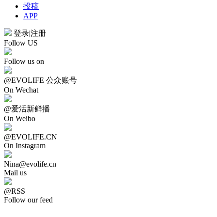
投稿
APP
登录
|
注册
Follow US
Follow us on
@EVOLIFE 公众账号
On Wechat
@爱活新鲜播
On Weibo
@EVOLIFE.CN
On Instagram
Nina@evolife.cn
Mail us
@RSS
Follow our feed