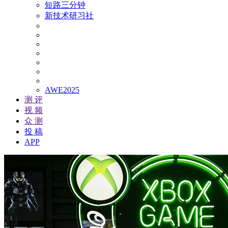
短路三分钟
新技术研习社
AWE2025
测 评
视 频
众 测
投 稿
APP