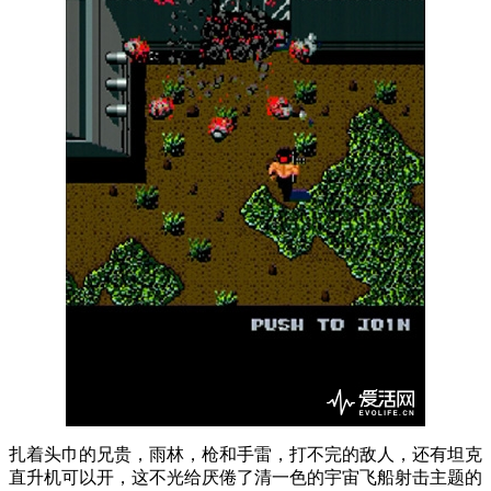
扎着头巾的兄贵，雨林，枪和手雷，打不完的敌人，还有坦克
直升机可以开，这不光给厌倦了清一色的宇宙飞船射击主题的