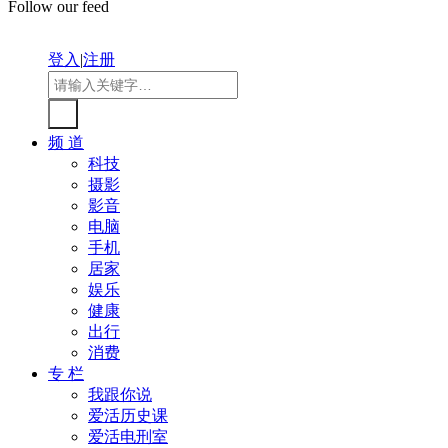
Follow our feed
登入
|
注册
频 道
科技
摄影
影音
电脑
手机
居家
娱乐
健康
出行
消费
专 栏
我跟你说
爱活历史课
爱活电刑室