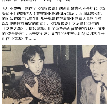
无巧不成书，制作了《饿狼传说》的西山隆志恰恰是初代《街
头霸王》的制作人！在被SNK挖进研发部后，西山隆志和他
的团队在90年代前半叶几乎就是在帮着SNK制造大量格斗游
戏新IP围攻前东家的街霸2，《饿狼传说》之后是1992年的
《龙虎之拳》，这款游戏运用了缩放画面背景来实现格斗游戏
的“镜头语言”，后来这个设计又在1993年被运用到武刃格斗开
山作《侍魂》中……