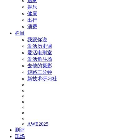
居家
娱乐
健康
出行
消费
栏目
我跟你说
爱活历史课
爱活电刑室
爱活角斗场
去他的摄影
短路三分钟
新技术研习社
AWE2025
测评
现场