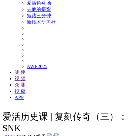
爱活角斗场
去他的摄影
短路三分钟
新技术研习社
AWE2025
测 评
视 频
众 测
投 稿
APP
爱活历史课 | 复刻传奇（三）：
SNK