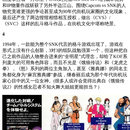
和IP物量作战斩获了另外半边江山。围绕Capcom vs SNK的人
物究竟谁更强的争论甚至成为90年代街机玩家圈的文化现象，
最后还产生了两边惺惺相惜相互授权，做出《CVS》/
《SVC》这样的乱斗格斗作品，在街机文化中堪称绝景。
4
1994年，一款能为整个SNK代言的格斗游戏出现了。游戏在
形式上没有什么创新，3对3的组队战勉强算一个，但这种把自
己之前作品的人物整合进来的“全明星”式理念，却给了KOF系
列庞大的可用角色阵容，而且不光是《饿狼传说》和《龙虎之
拳》，《怒》系列的两位主角加入，甚至《雅典娜》的同名主
角都化身为“麻宫雅典娜”参战，继春丽后成为那个年代街机玩
家心目中的又一位女神。(很多人或许会觉得出典自《饿狼传
说2》的性感女忍者不知火舞大姐姐更能担当？）