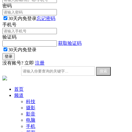
密码
30天内免登录
忘记密码
手机号
验证码
获取验证码
30天内免登录
没有账号? 立即
注册
首页
频道
科技
摄影
影音
电脑
手机