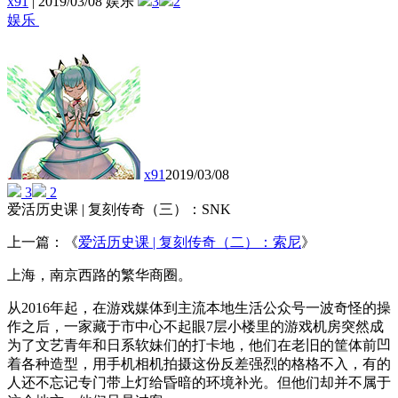
x91
|
2019/03/08 娱乐
3
2
娱乐
x91
2019/03/08
3
2
爱活历史课 | 复刻传奇（三）：SNK
上一篇：《
爱活历史课 | 复刻传奇（二）：索尼
》
上海，南京西路的繁华商圈。
从2016年起，在游戏媒体到主流本地生活公众号一波奇怪的操
作之后，一家藏于市中心不起眼7层小楼里的游戏机房突然成
为了文艺青年和日系软妹们的打卡地，他们在老旧的筐体前凹
着各种造型，用手机相机拍摄这份反差强烈的格格不入，有的
人还不忘记专门带上灯给昏暗的环境补光。但他们却并不属于