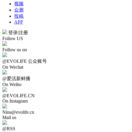
视频
众测
投稿
APP
登录
|
注册
Follow US
Follow us on
@EVOLIFE 公众账号
On Wechat
@爱活新鲜播
On Weibo
@EVOLIFE.CN
On Instagram
Nina@evolife.cn
Mail us
@RSS