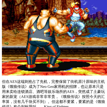
但在AES这端则抢占了先机，完整保留了街机原汁原味的主机
版《饿狼传说》成为了Neo Geo家用机的招牌，也让原本只是
用来卖给连锁酒店、酒吧等娱乐场所的AES，突然成了土豪玩
家的新宠（AES游戏非常非常贵，《饿狼传说》按照今天的汇
率算，没有几千块买不到）。但这都不要紧，要紧的是《饿狼
传说》有个副标题叫——King of Fighters。