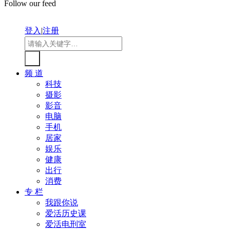
Follow our feed
登入
|
注册
频 道
科技
摄影
影音
电脑
手机
居家
娱乐
健康
出行
消费
专 栏
我跟你说
爱活历史课
爱活电刑室