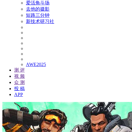
爱活角斗场
去他的摄影
短路三分钟
新技术研习社
AWE2025
测 评
视 频
众 测
投 稿
APP