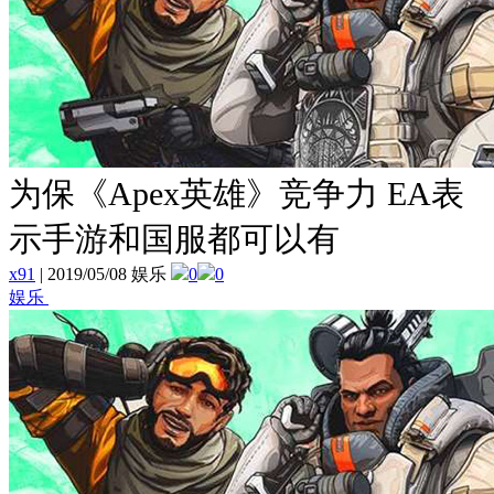
为保《Apex英雄》竞争力 EA表
示手游和国服都可以有
x91
|
2019/05/08 娱乐
0
0
娱乐