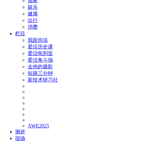
居家
娱乐
健康
出行
消费
栏目
我跟你说
爱活历史课
爱活电刑室
爱活角斗场
去他的摄影
短路三分钟
新技术研习社
AWE2025
测评
现场