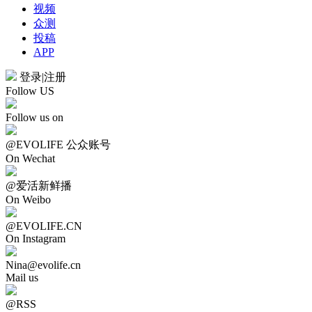
视频
众测
投稿
APP
登录
|
注册
Follow US
Follow us on
@EVOLIFE 公众账号
On Wechat
@爱活新鲜播
On Weibo
@EVOLIFE.CN
On Instagram
Nina@evolife.cn
Mail us
@RSS