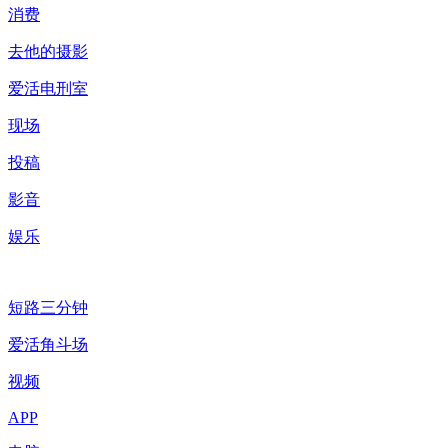
消费
去他的摄影
爱活电刑室
现场
投稿
影音
娱乐
短路三分钟
爱活角斗场
视频
APP