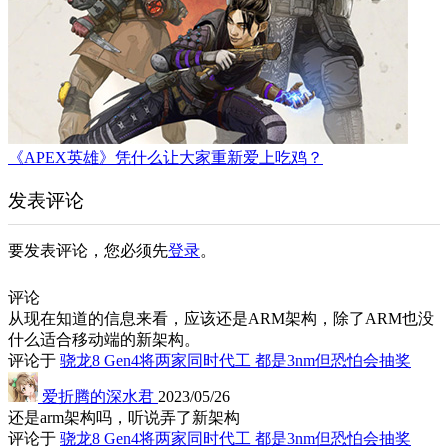
《APEX英雄》凭什么让大家重新爱上吃鸡？
发表评论
要发表评论，您必须先
登录
。
评论
从现在知道的信息来看，应该还是ARM架构，除了ARM也没
什么适合移动端的新架构。
评论于
骁龙8 Gen4将两家同时代工 都是3nm但恐怕会抽奖
爱折腾的深水君
2023/05/26
还是arm架构吗，听说弄了新架构
评论于
骁龙8 Gen4将两家同时代工 都是3nm但恐怕会抽奖