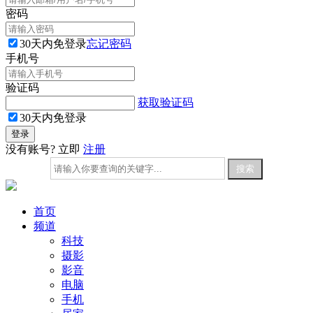
密码
30天内免登录
忘记密码
手机号
验证码
获取验证码
30天内免登录
没有账号? 立即
注册
首页
频道
科技
摄影
影音
电脑
手机