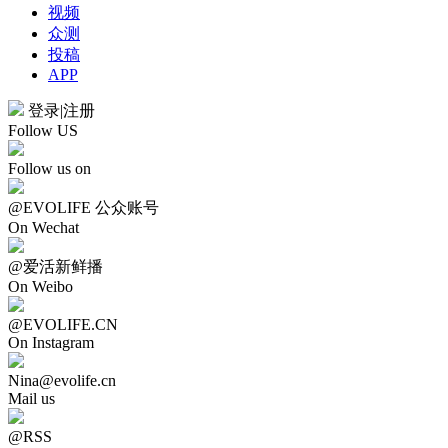
视频
众测
投稿
APP
登录
|
注册
Follow US
Follow us on
@EVOLIFE 公众账号
On Wechat
@爱活新鲜播
On Weibo
@EVOLIFE.CN
On Instagram
Nina@evolife.cn
Mail us
@RSS