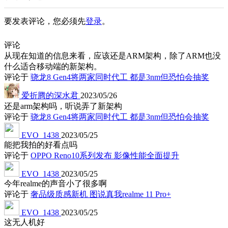
要发表评论，您必须先
登录
。
评论
从现在知道的信息来看，应该还是ARM架构，除了ARM也没
什么适合移动端的新架构。
评论于
骁龙8 Gen4将两家同时代工 都是3nm但恐怕会抽奖
爱折腾的深水君
2023/05/26
还是arm架构吗，听说弄了新架构
评论于
骁龙8 Gen4将两家同时代工 都是3nm但恐怕会抽奖
EVO_1438
2023/05/25
能把我拍的好看点吗
评论于
OPPO Reno10系列发布 影像性能全面提升
EVO_1438
2023/05/25
今年realme的声音小了很多啊
评论于
奢品级质感新机 图说真我realme 11 Pro+
EVO_1438
2023/05/25
这无人机好