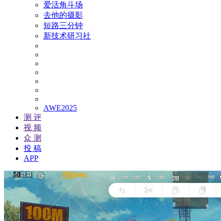
爱活角斗场
去他的摄影
短路三分钟
新技术研习社
AWE2025
测 评
视 频
众 测
投 稿
APP