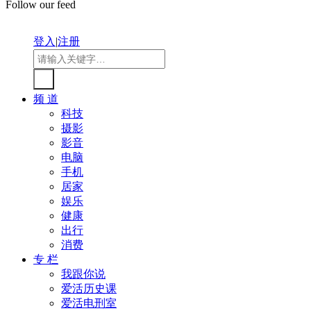
Follow our feed
登入
|
注册
频 道
科技
摄影
影音
电脑
手机
居家
娱乐
健康
出行
消费
专 栏
我跟你说
爱活历史课
爱活电刑室