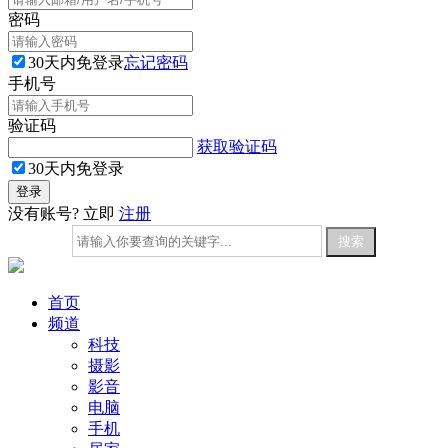
密码
30天内免登录
忘记密码
手机号
验证码
获取验证码
30天内免登录
没有账号? 立即
注册
首页
频道
科技
摄影
影音
电脑
手机