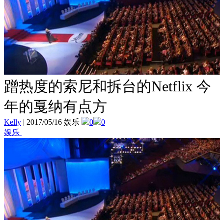
蹭热度的索尼和拆台的Netflix 今
年的戛纳有点方
Kelly
|
2017/05/16 娱乐
0
0
娱乐