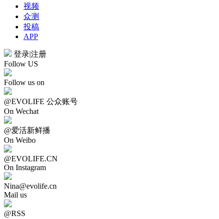
视频
众测
投稿
APP
登录
|
注册
Follow US
Follow us on
@EVOLIFE 公众账号
On Wechat
@爱活新鲜播
On Weibo
@EVOLIFE.CN
On Instagram
Nina@evolife.cn
Mail us
@RSS