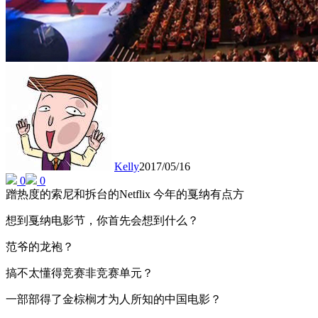
Kelly
2017/05/16
0
0
蹭热度的索尼和拆台的Netflix 今年的戛纳有点方
想到戛纳电影节，你首先会想到什么？
范爷的龙袍？
搞不太懂得竞赛非竞赛单元？
一部部得了金棕榈才为人所知的中国电影？