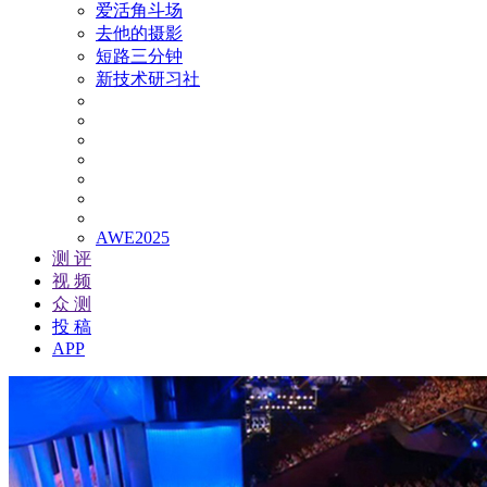
爱活角斗场
去他的摄影
短路三分钟
新技术研习社
AWE2025
测 评
视 频
众 测
投 稿
APP