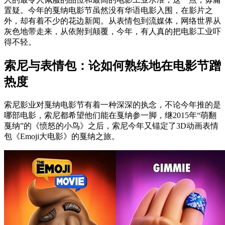
置疑。今年的戛纳电影节虽然没有华语电影入围，在影片之
外，却有着不少的花边新闻。从表情包到流媒体，网络世界从
灰色地带走来，从依附到颠覆，今年，有人真的把电影工业吓
得不轻。
索尼与表情包：论如何熟练地在电影节蹭
热度
索尼影业对戛纳电影节有着一种深深的执念，不论今年推的是
哪部电影，索尼都希望他们能在戛纳参一脚，继2015年“萌翻
戛纳”的《愤怒的小鸟》之后，索尼今年又锚定了3D动画表情
包《Emoji大电影》的戛纳之旅。