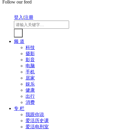
Follow our feed
登入
|
注册
频 道
科技
摄影
影音
电脑
手机
居家
娱乐
健康
出行
消费
专 栏
我跟你说
爱活历史课
爱活电刑室