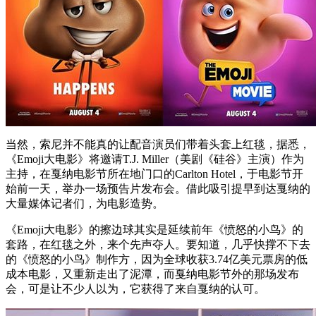
当然，索尼并不能真的让配音演员们带着头套上红毯，据悉，
《Emoji大电影》将邀请T.J. Miller（美剧《硅谷》主演）作为
主持，在戛纳电影节所在地门口的Carlton Hotel，于电影节开
始前一天，举办一场预告片发布会。借此吸引提早到达戛纳的
大量媒体记者们，为电影造势。
《Emoji大电影》的擦边球其实是延续前年《愤怒的小鸟》的
套路，在红毯之外，来个先声夺人。要知道，几乎快撑不下去
的《愤怒的小鸟》制作方，因为全球收获3.74亿美元票房的低
成本电影，又重新走出了泥潭，而戛纳电影节外的那场发布
会，可是让不少人以为，它获得了来自戛纳的认可。