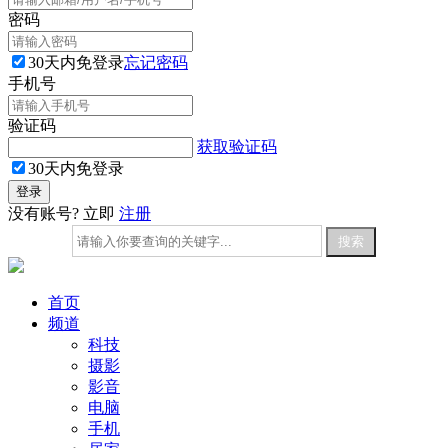
密码
30天内免登录
忘记密码
手机号
验证码
获取验证码
30天内免登录
没有账号? 立即
注册
首页
频道
科技
摄影
影音
电脑
手机