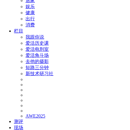
居家
娱乐
健康
出行
消费
栏目
我跟你说
爱活历史课
爱活电刑室
爱活角斗场
去他的摄影
短路三分钟
新技术研习社
AWE2025
测评
现场