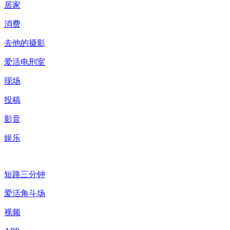
居家
消费
去他的摄影
爱活电刑室
现场
投稿
影音
娱乐
短路三分钟
爱活角斗场
视频