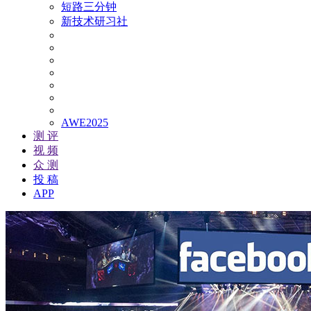
短路三分钟
新技术研习社
AWE2025
测 评
视 频
众 测
投 稿
APP