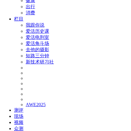
健康
出行
消费
栏目
我跟你说
爱活历史课
爱活电刑室
爱活角斗场
去他的摄影
短路三分钟
新技术研习社
AWE2025
测评
现场
视频
众测