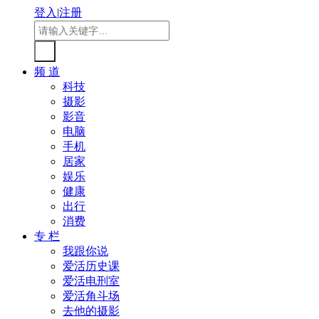
登入
|
注册
频 道
科技
摄影
影音
电脑
手机
居家
娱乐
健康
出行
消费
专 栏
我跟你说
爱活历史课
爱活电刑室
爱活角斗场
去他的摄影