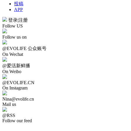
投稿
APP
登录
|
注册
Follow US
Follow us on
@EVOLIFE 公众账号
On Wechat
@爱活新鲜播
On Weibo
@EVOLIFE.CN
On Instagram
Nina@evolife.cn
Mail us
@RSS
Follow our feed