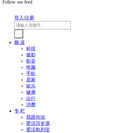
Follow our feed
登入
|
注册
频 道
科技
摄影
影音
电脑
手机
居家
娱乐
健康
出行
消费
专 栏
我跟你说
爱活历史课
爱活电刑室