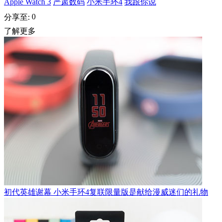
Apple Watch 3
严肃数码
小米手环4
我跟你说
0
分享至:
了解更多
初代英雄谢幕 小米手环4复联限量版是献给漫威迷们的礼物