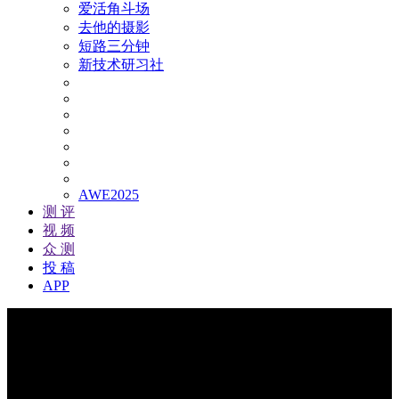
爱活角斗场
去他的摄影
短路三分钟
新技术研习社
AWE2025
测 评
视 频
众 测
投 稿
APP