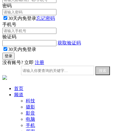
密码
30天内免登录
忘记密码
手机号
验证码
获取验证码
30天内免登录
没有账号? 立即
注册
首页
频道
科技
摄影
影音
电脑
手机