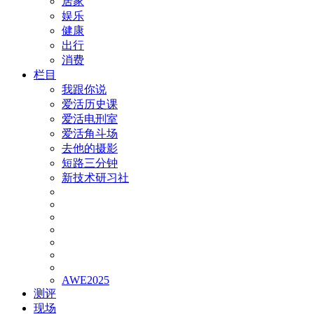
居家
娱乐
健康
出行
消费
栏目
我跟你说
爱活历史课
爱活电刑室
爱活角斗场
去他的摄影
短路三分钟
新技术研习社
AWE2025
测评
现场