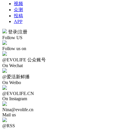
视频
众测
投稿
APP
登录
|
注册
Follow US
Follow us on
@EVOLIFE 公众账号
On Wechat
@爱活新鲜播
On Weibo
@EVOLIFE.CN
On Instagram
Nina@evolife.cn
Mail us
@RSS