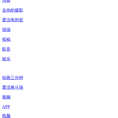
消费
去他的摄影
爱活电刑室
现场
投稿
影音
娱乐
短路三分钟
爱活角斗场
视频
APP
电脑