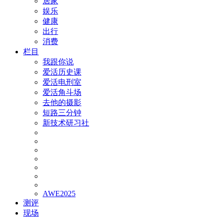
居家
娱乐
健康
出行
消费
栏目
我跟你说
爱活历史课
爱活电刑室
爱活角斗场
去他的摄影
短路三分钟
新技术研习社
AWE2025
测评
现场