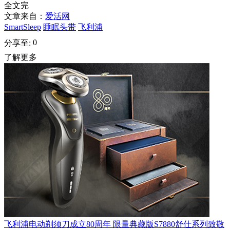
全文完
文章来自：
爱活网
SmartSleep
睡眠头带
飞利浦
0
分享至:
了解更多
飞利浦电动剃须刀成立80周年 限量典藏版S7880舒仕系列致敬