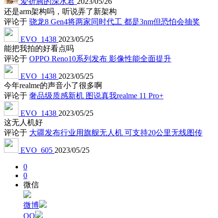
爱折腾的深水君
2023/05/26
还是arm架构吗，听说弄了新架构
评论于
骁龙8 Gen4将两家同时代工 都是3nm但恐怕会抽奖
EVO_1438
2023/05/25
能把我拍的好看点吗
评论于
OPPO Reno10系列发布 影像性能全面提升
EVO_1438
2023/05/25
今年realme的声音小了很多啊
评论于
奢品级质感新机 图说真我realme 11 Pro+
EVO_1438
2023/05/25
这无人机好
评论于
大疆发布行业用旗舰无人机 可支持20公里无线图传
EVO_605
2023/05/25
0
0
微信
微博
QQ