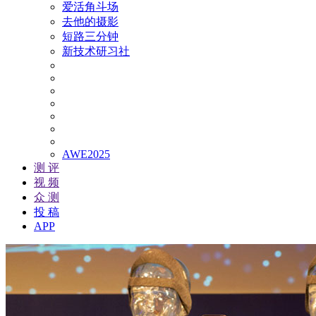
爱活角斗场
去他的摄影
短路三分钟
新技术研习社
AWE2025
测 评
视 频
众 测
投 稿
APP