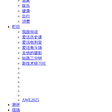
居家
娱乐
健康
出行
消费
栏目
我跟你说
爱活历史课
爱活电刑室
爱活角斗场
去他的摄影
短路三分钟
新技术研习社
AWE2025
测评
现场