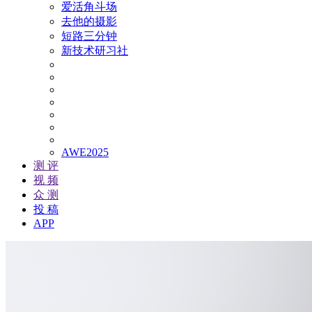
爱活角斗场
去他的摄影
短路三分钟
新技术研习社
AWE2025
测 评
视 频
众 测
投 稿
APP