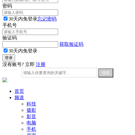
密码
30天内免登录
忘记密码
手机号
验证码
获取验证码
30天内免登录
没有账号? 立即
注册
首页
频道
科技
摄影
影音
电脑
手机