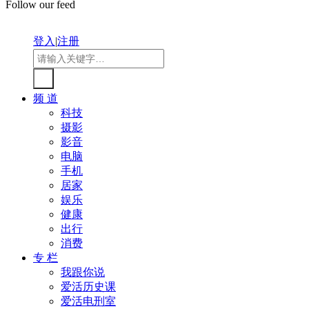
Follow our feed
登入
|
注册
频 道
科技
摄影
影音
电脑
手机
居家
娱乐
健康
出行
消费
专 栏
我跟你说
爱活历史课
爱活电刑室