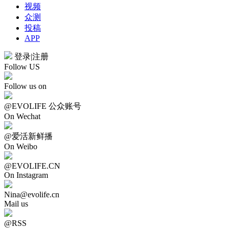
视频
众测
投稿
APP
登录
|
注册
Follow US
Follow us on
@EVOLIFE 公众账号
On Wechat
@爱活新鲜播
On Weibo
@EVOLIFE.CN
On Instagram
Nina@evolife.cn
Mail us
@RSS