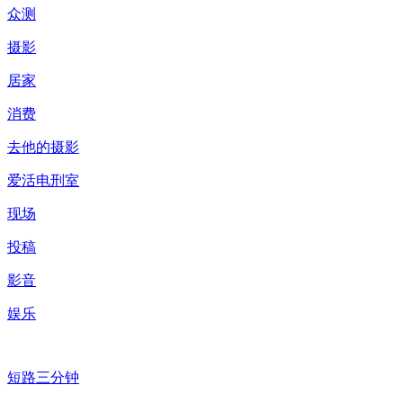
众测
摄影
居家
消费
去他的摄影
爱活电刑室
现场
投稿
影音
娱乐
短路三分钟