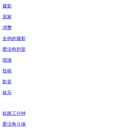
摄影
居家
消费
去他的摄影
爱活电刑室
现场
投稿
影音
娱乐
短路三分钟
爱活角斗场