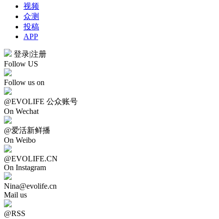
视频
众测
投稿
APP
登录
|
注册
Follow US
Follow us on
@EVOLIFE 公众账号
On Wechat
@爱活新鲜播
On Weibo
@EVOLIFE.CN
On Instagram
Nina@evolife.cn
Mail us
@RSS