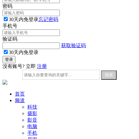
密码
30天内免登录
忘记密码
手机号
验证码
获取验证码
30天内免登录
没有账号? 立即
注册
首页
频道
科技
摄影
影音
电脑
手机