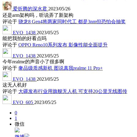
爱折腾的深水君
2023/05/26
还是arm架构吗，听说弄了新架构
评论于
骁龙8 Gen4将两家同时代工 都是3nm但恐怕会抽奖
EVO_1438
2023/05/25
能把我拍的好看点吗
评论于
OPPO Reno10系列发布 影像性能全面提升
EVO_1438
2023/05/25
今年realme的声音小了很多啊
评论于
奢品级质感新机 图说真我realme 11 Pro+
EVO_1438
2023/05/25
这无人机好
评论于
大疆发布行业用旗舰无人机 可支持20公里无线图传
EVO_605
2023/05/25
0
1
微信
微博