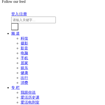
Follow our feed
登入
|
注册
频 道
科技
摄影
影音
电脑
手机
居家
娱乐
健康
出行
消费
专 栏
我跟你说
爱活历史课
爱活电刑室