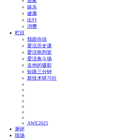
居家
娱乐
健康
出行
消费
栏目
我跟你说
爱活历史课
爱活电刑室
爱活角斗场
去他的摄影
短路三分钟
新技术研习社
AWE2025
测评
现场