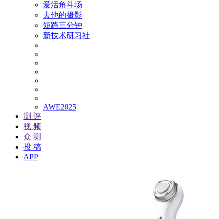
爱活角斗场
去他的摄影
短路三分钟
新技术研习社
AWE2025
测 评
视 频
众 测
投 稿
APP