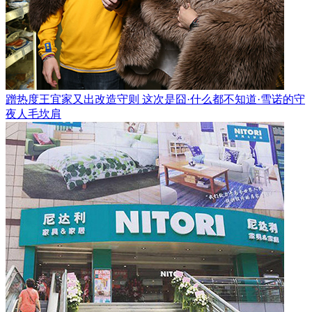
蹭热度王宜家又出改造守则 这次是囧·什么都不知道·雪诺的守
夜人毛坎肩