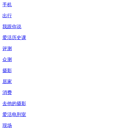
手机
出行
我跟你说
爱活历史课
评测
众测
摄影
居家
消费
去他的摄影
爱活电刑室
现场