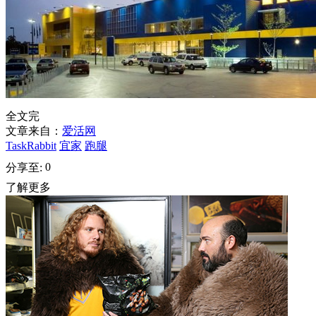
全文完
文章来自：
爱活网
TaskRabbit
宜家
跑腿
0
分享至:
了解更多