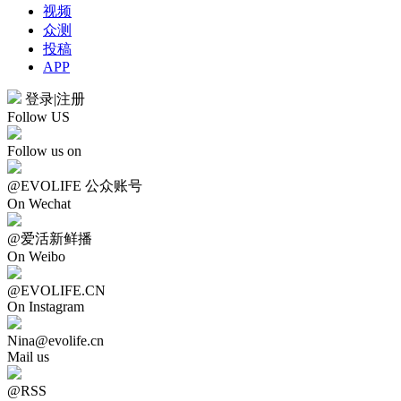
视频
众测
投稿
APP
登录
|
注册
Follow US
Follow us on
@EVOLIFE 公众账号
On Wechat
@爱活新鲜播
On Weibo
@EVOLIFE.CN
On Instagram
Nina@evolife.cn
Mail us
@RSS