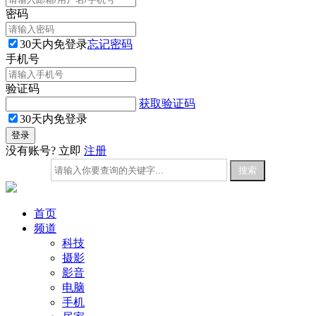
密码
30天内免登录
忘记密码
手机号
验证码
获取验证码
30天内免登录
没有账号? 立即
注册
首页
频道
科技
摄影
影音
电脑
手机