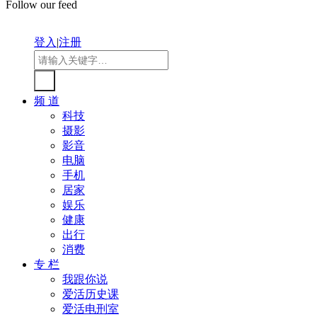
Follow our feed
登入
|
注册
频 道
科技
摄影
影音
电脑
手机
居家
娱乐
健康
出行
消费
专 栏
我跟你说
爱活历史课
爱活电刑室