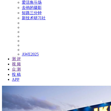
爱活角斗场
去他的摄影
短路三分钟
新技术研习社
AWE2025
测 评
视 频
众 测
投 稿
APP