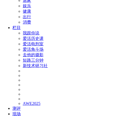
居家
娱乐
健康
出行
消费
栏目
我跟你说
爱活历史课
爱活电刑室
爱活角斗场
去他的摄影
短路三分钟
新技术研习社
AWE2025
测评
现场