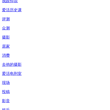
我跟你说
爱活历史课
评测
众测
摄影
居家
消费
去他的摄影
爱活电刑室
现场
投稿
影音
娱乐