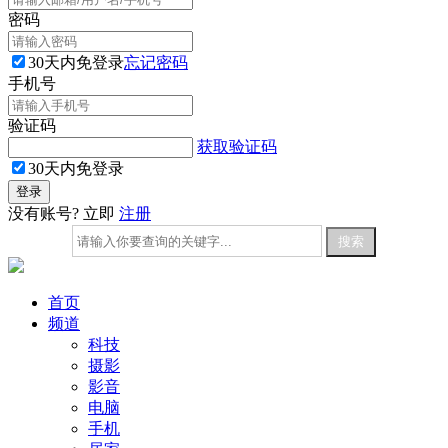
密码
30天内免登录
忘记密码
手机号
验证码
获取验证码
30天内免登录
没有账号? 立即
注册
首页
频道
科技
摄影
影音
电脑
手机