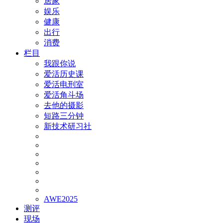
居家
娱乐
健康
出行
消费
栏目
我跟你说
爱活历史课
爱活电刑室
爱活角斗场
去他的摄影
短路三分钟
新技术研习社
AWE2025
测评
现场