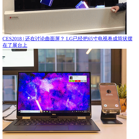
CES2018 | 还在讨论曲面屏？ LG已经把65寸电视卷成筒状摆
在了展台上