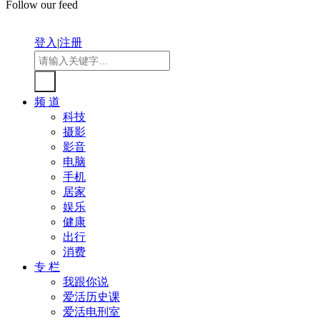
Follow our feed
登入
|
注册
频 道
科技
摄影
影音
电脑
手机
居家
娱乐
健康
出行
消费
专 栏
我跟你说
爱活历史课
爱活电刑室