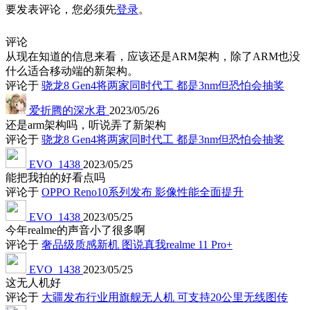
要发表评论，您必须先
登录
。
评论
从现在知道的信息来看，应该还是ARM架构，除了ARM也没
什么适合移动端的新架构。
评论于
骁龙8 Gen4将两家同时代工 都是3nm但恐怕会抽奖
爱折腾的深水君
2023/05/26
还是arm架构吗，听说弄了新架构
评论于
骁龙8 Gen4将两家同时代工 都是3nm但恐怕会抽奖
EVO_1438
2023/05/25
能把我拍的好看点吗
评论于
OPPO Reno10系列发布 影像性能全面提升
EVO_1438
2023/05/25
今年realme的声音小了很多啊
评论于
奢品级质感新机 图说真我realme 11 Pro+
EVO_1438
2023/05/25
这无人机好
评论于
大疆发布行业用旗舰无人机 可支持20公里无线图传