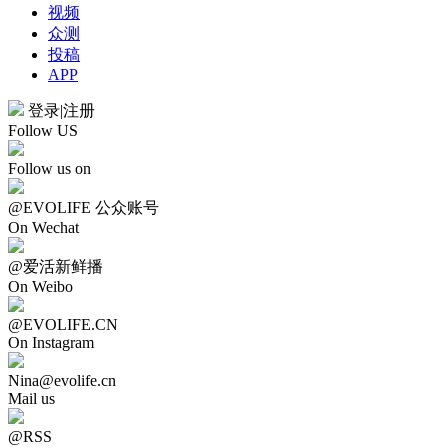
视频
众测
投稿
APP
登录
|
注册
Follow US
Follow us on
@EVOLIFE 公众账号
On Wechat
@爱活新鲜播
On Weibo
@EVOLIFE.CN
On Instagram
Nina@evolife.cn
Mail us
@RSS