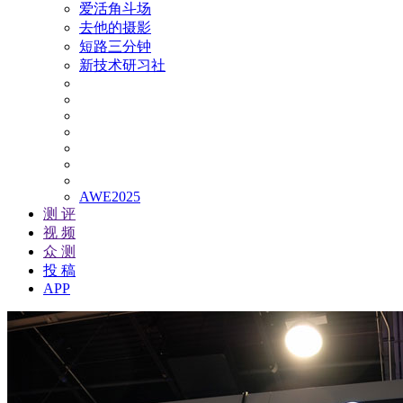
爱活角斗场
去他的摄影
短路三分钟
新技术研习社
AWE2025
测 评
视 频
众 测
投 稿
APP