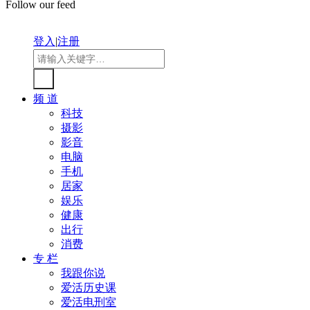
Follow our feed
登入
|
注册
频 道
科技
摄影
影音
电脑
手机
居家
娱乐
健康
出行
消费
专 栏
我跟你说
爱活历史课
爱活电刑室