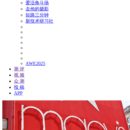
爱活角斗场
去他的摄影
短路三分钟
新技术研习社
AWE2025
测 评
视 频
众 测
投 稿
APP