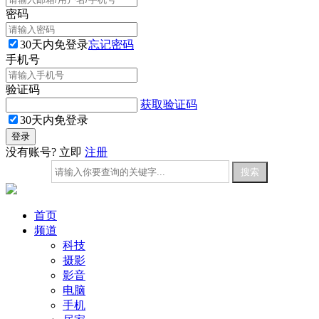
密码
30天内免登录
忘记密码
手机号
验证码
获取验证码
30天内免登录
没有账号? 立即
注册
首页
频道
科技
摄影
影音
电脑
手机