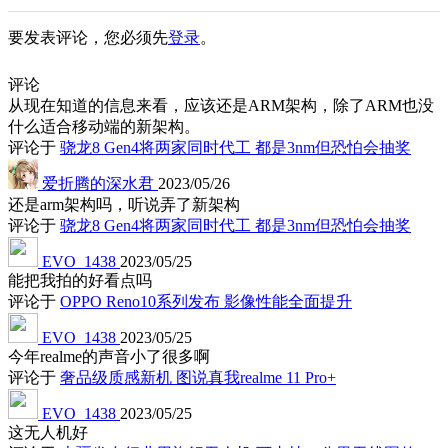
要发表评论，您必须先
登录
。
评论
从现在知道的信息来看，应该还是ARM架构，除了ARM也没
什么适合移动端的新架构。
评论于
骁龙8 Gen4将两家同时代工 都是3nm但恐怕会抽奖
爱折腾的深水君
2023/05/26
还是arm架构吗，听说弄了新架构
评论于
骁龙8 Gen4将两家同时代工 都是3nm但恐怕会抽奖
EVO_1438
2023/05/25
能把我拍的好看点吗
评论于
OPPO Reno10系列发布 影像性能全面提升
EVO_1438
2023/05/25
今年realme的声音小了很多啊
评论于
奢品级质感新机 图说真我realme 11 Pro+
EVO_1438
2023/05/25
这无人机好