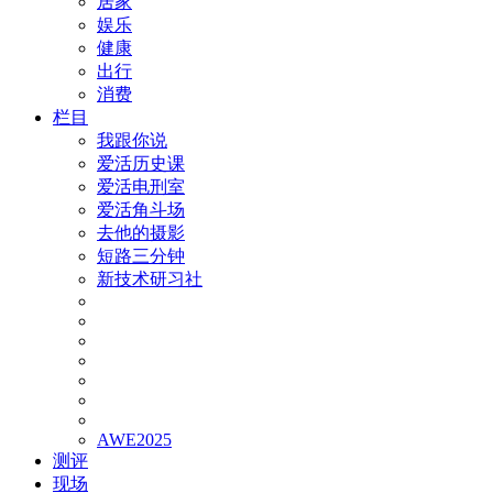
居家
娱乐
健康
出行
消费
栏目
我跟你说
爱活历史课
爱活电刑室
爱活角斗场
去他的摄影
短路三分钟
新技术研习社
AWE2025
测评
现场