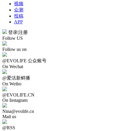
视频
众测
投稿
APP
登录
|
注册
Follow US
Follow us on
@EVOLIFE 公众账号
On Wechat
@爱活新鲜播
On Weibo
@EVOLIFE.CN
On Instagram
Nina@evolife.cn
Mail us
@RSS